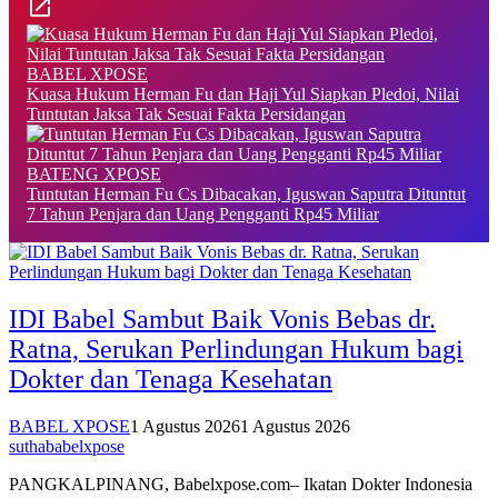
BABEL XPOSE
Kuasa Hukum Herman Fu dan Haji Yul Siapkan Pledoi, Nilai
Tuntutan Jaksa Tak Sesuai Fakta Persidangan
BATENG XPOSE
Tuntutan Herman Fu Cs Dibacakan, Iguswan Saputra Dituntut
7 Tahun Penjara dan Uang Pengganti Rp45 Miliar
IDI Babel Sambut Baik Vonis Bebas dr.
Ratna, Serukan Perlindungan Hukum bagi
Dokter dan Tenaga Kesehatan
BABEL XPOSE
1 Agustus 2026
1 Agustus 2026
suthababelxpose
PANGKALPINANG, Babelxpose.com– Ikatan Dokter Indonesia