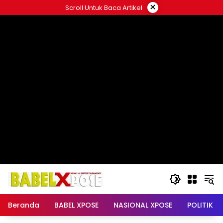
Langsung
×
Scroll Untuk Baca Artikel
ke
konten
Beranda
BABEL XPOSE
NASIONAL XPOSE
POLITIK