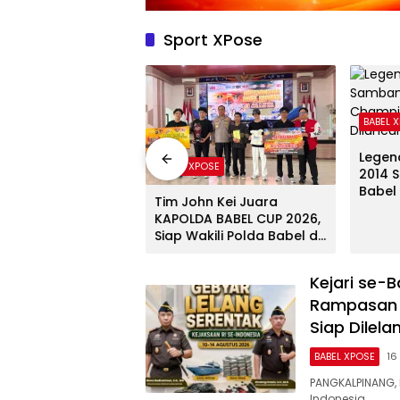
Sport XPose
BABEL 
Legen
l
BABEL XPOSE
2014 
Babel
ur Hidayat Buka
Tim John Kei Juara
Champ
v KONI 2026,
KAPOLDA BABEL CUP 2026,
Dilun
an Pembinaan
Siap Wakili Polda Babel di
an Tata Kelola
KAPOLRI CUP
onal
Kejari se-
Rampasan 
Siap Dilela
BABEL XPOSE
16
PANGKALPINANG, 
Indonesia…