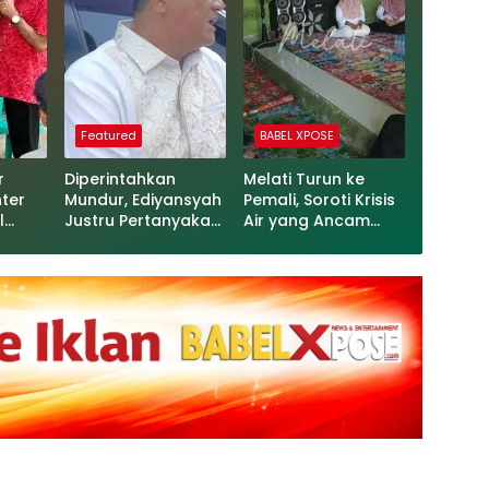
Featured
BABEL XPOSE
r
Diperintahkan
Melati Turun ke
nter
Mundur, Ediyansyah
Pemali, Soroti Krisis
l
Justru Pertanyakan
Air yang Ancam
asi
Dasar Sanksi
Ketahanan Pangan
s
KWT