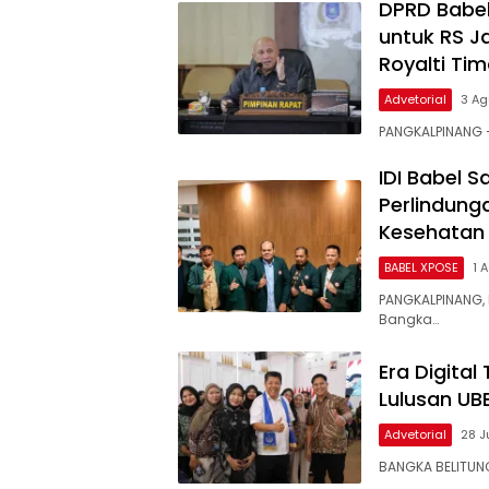
DPRD Babel
untuk RS J
Royalti Ti
Advetorial
3 Ag
PANGKALPINANG –
IDI Babel 
Perlindung
Kesehatan
BABEL XPOSE
1 
PANGKALPINANG, 
Bangka…
Era Digita
Lulusan UB
Advetorial
28 J
BANGKA BELITUNG