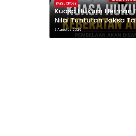
BABEL XPOSE
Kuasa Hukum Herman Fu 
Nilai Tuntutan Jaksa T
3 Agustus 2026