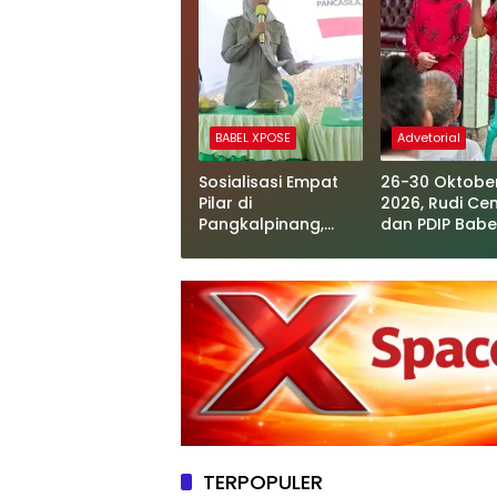
BABEL XPOSE
Advetorial
Sosialisasi Empat
26-30 Oktobe
Pilar di
2026, Rudi Ce
Pangkalpinang,
dan PDIP Babe
Melati Tekankan
Hadirkan Oper
Toleransi dan Etika
Katarak Grati
Bermedia Sosial
TERPOPULER