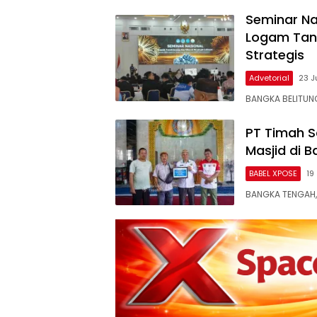
Seminar Na
Logam Tana
Strategis
Advetorial
23 J
BANGKA BELITUN
PT Timah 
Masjid di 
BABEL XPOSE
19
BANGKA TENGAH,