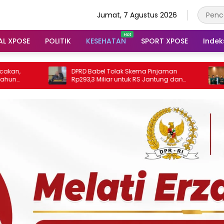
Jumat, 7 Agustus 2026
AL XPOSE
POLITIK
KESEHATAN
SPORT XPOSE
Indek
DPRD Babel Tolak Skema Pinjaman
IDI Babel Sambut Bai
Rp293,3 Miliar untuk RS Jantung dan
Ratna, Serukan Perl
Stroke, Dorong Pemprov Kejar Royalti
bagi Dokter dan Te
Timah