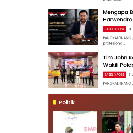
Mengapa Ba
Harwendro?
BABEL XPOSE
11
PANGKALPINANG 
profesional,…
Tim John K
Wakili Pol
BABEL XPOSE
8 
PANGKALPINANG ,
Politik