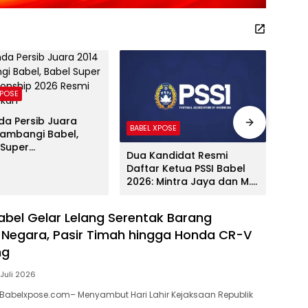
XPOSE
da Persib Juara
BABEL XPOSE
Advet
Sambangi Babel,
 Super
Dua Kandidat Resmi
Gube
ionship 2026 Resmi
Daftar Ketua PSSI Babel
Musp
curkan
2026: Mintra Jaya dan M.
Tek
Robby Sahputra
Atle
Prof
Babel Gelar Lelang Serentak Barang
Negara, Pasir Timah hingga Honda CR-V
ng
 Juli 2026
Babelxpose.com– Menyambut Hari Lahir Kejaksaan Republik