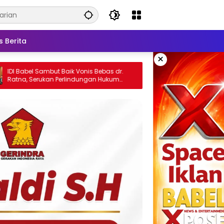
s Berita
×
k Vonis Bebas dr.
Era Digital Tak Menunggu, Gubernur
indungan Hukum
Hidayat Minta Lulusan UBB Siap Bersaing
naga Kesehatan
dan Berwirausaha