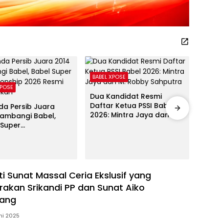
BABEL XPOSE
XPOSE
Advet
Dua Kandidat Resmi
Daftar Ketua PSSI Babel
da Persib Juara
Gube
2026: Mintra Jaya dan M.
Sambangi Babel,
Musp
Robby Sahputra
 Super
Tek
ionship 2026 Resmi
Atle
curkan
Prof
ti Sunat Massal Ceria Ekslusif yang
rakan Srikandi PP dan Sunat Aiko
nang
ni 2025