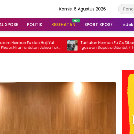
Kamis, 6 Agustus 2026
AL XPOSE
POLITIK
KESEHATAN
SPORT XPOSE
Indek
 Haji Yul
Tuntutan Herman Fu Cs Dibacakan,
tan Jaksa Tak
Iguswan Saputra Dituntut 7 Tahun
Penjara dan Uang Pengganti Rp45 Miliar