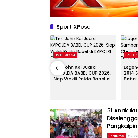
Sport XPose
l
BABEL XPOSE
BABEL 
ur Hidayat Buka
Tim John Kei Juara
Legen
v KONI 2026,
KAPOLDA BABEL CUP 2026,
2014 
an Pembinaan
Siap Wakili Polda Babel di
Babel
an Tata Kelola
KAPOLRI CUP
Champ
onal
Dilun
51 Anak Iku
Diselengga
Pangkalpi
Featured
22 Ju