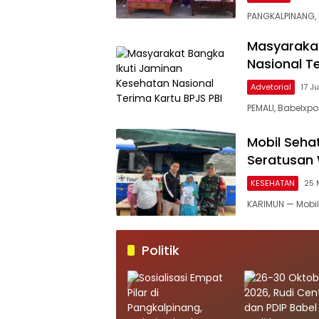
PANGKALPINANG, 
Masyarakat
Nasional T
Advetorial
17 J
PEMALI, Babelxpo
Mobil Sehat
Seratusan 
KESEHATAN
25 
KARIMUN — Mobi
Politik