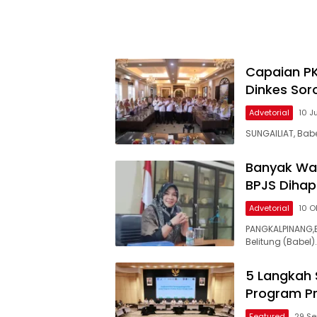
Capaian PK
Dinkes Soro
Advetorial
10 J
SUNGAILIAT, Bab
Banyak Wa
BPJS Dihap
Advetorial
10 O
PANGKALPINANG,
Belitung (Babel)
5 Langkah 
Program Pr
Featured
29 S