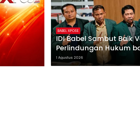
BABEL XPOSE
IDI Babel Sambut Baik V
Perlindungan Hukum ba
Kesehatan
1 Agustus 2026