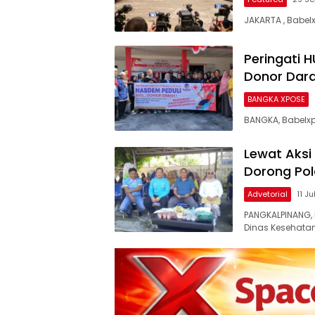
JAKARTA , Babel
Peringati 
Donor Dar
BANGKA XPOSE
BANGKA, Babelxp
Lewat Aksi
Dorong Pol
Advetorial
11 Ju
PANGKALPINANG, 
Dinas Kesehata