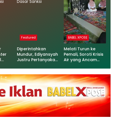
Featured
BABEL XPOSE
r
Diperintahkan
Melati Turun ke
nter
Mundur, Ediyansyah
Pemali, Soroti Krisis
l
Justru Pertanyakan
Air yang Ancam
asi
Dasar Sanksi
Ketahanan Pangan
s
KWT
ersangka Korupsi Tata Kelola Pertambangan