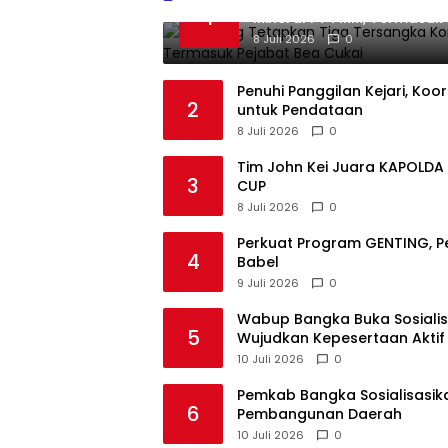
1
Mineral PT PMM, Termasuk 
8 Juli 2026
0
Penuhi Panggilan Kejari, Ko
2
untuk Pendataan
8 Juli 2026
0
Tim John Kei Juara KAPOLDA B
3
CUP
8 Juli 2026
0
Perkuat Program GENTING, 
4
Babel
9 Juli 2026
0
Wabup Bangka Buka Sosialisa
5
Wujudkan Kepesertaan Aktif
10 Juli 2026
0
Pemkab Bangka Sosialisasika
6
Pembangunan Daerah
10 Juli 2026
0