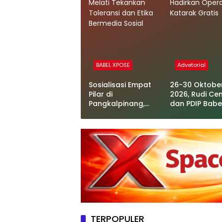
BABEL XPOSE
Advetorial
Sosialisasi Empat
26-30 Oktobe
Pilar di
2026, Rudi Ce
Pangkalpinang,
dan PDIP Babe
Melati Tekankan
Hadirkan Oper
Toleransi dan Etika
Katarak Grati
Bermedia Sosial
TERPOPULER
Kejagung Tetapkan Tiga T