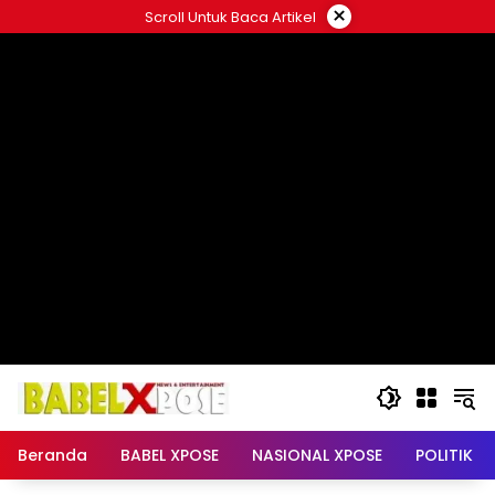
Langsung
×
Scroll Untuk Baca Artikel
ke
konten
Beranda
BABEL XPOSE
NASIONAL XPOSE
POLITIK