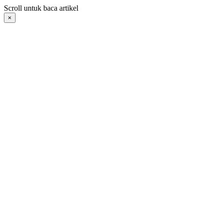
Langsung
Scroll untuk baca artikel
ke
×
konten