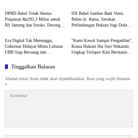
DPRD Babel Tolak Skema
IDI Babel Sambut Baik Vonis
Pinjaman Rp293,3 Miliar untuk
Bebas dr. Ratna, Serukan
RS Jantung dan Stroke, Dorong
Perlindungan Hukum bagi Dokter
Advetorial
Featured
Pemprov Kejar Royalti Timah
dan Tenaga Kesehatan
Era Digital Tak Menunggu,
“Kami Kawal Sampai Pengadilan”,
Gubernur Hidayat Minta Lulusan
Kuasa Hukum Ibu Suri Wakanda
UBB Siap Bersaing dan
Ungkap Terlapor Kini Berstatus
Berwirausaha
Tersangka
Tinggalkan Balasan
Alamat email Anda tidak akan dipublikasikan.
Ruas yang wajib ditandai
*