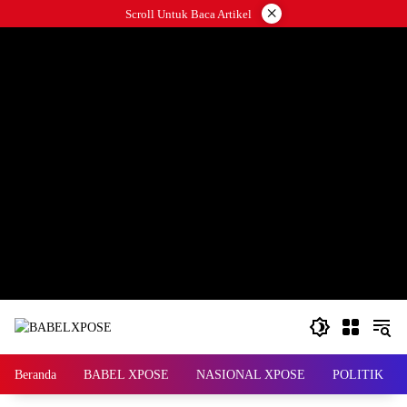
Langsung
×
Scroll Untuk Baca Artikel
ke
konten
Beranda
BABEL XPOSE
NASIONAL XPOSE
POLITIK