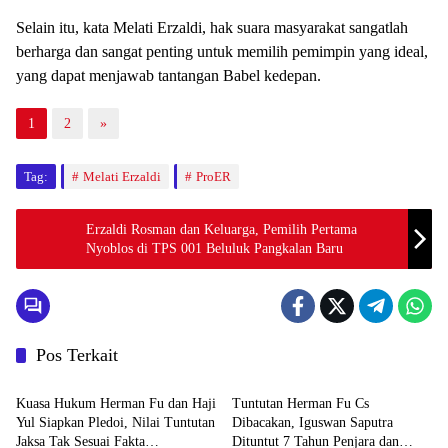
Selain itu, kata Melati Erzaldi, hak suara masyarakat sangatlah
berharga dan sangat penting untuk memilih pemimpin yang ideal,
yang dapat menjawab tantangan Babel kedepan.
1
2
»
Tag:
Melati Erzaldi
ProER
Erzaldi Rosman dan Keluarga, Pemilih Pertama
Nyoblos di TPS 001 Beluluk Pangkalan Baru
Pos Terkait
BABEL XPOSE
BATENG XPOSE
Kuasa Hukum Herman Fu dan Haji
Tuntutan Herman Fu Cs
Yul Siapkan Pledoi, Nilai Tuntutan
Dibacakan, Iguswan Saputra
Jaksa Tak Sesuai Fakta
Dituntut 7 Tahun Penjara dan
Advetorial
BABEL XPOSE
Persidangan
Uang Pengganti Rp45 Miliar