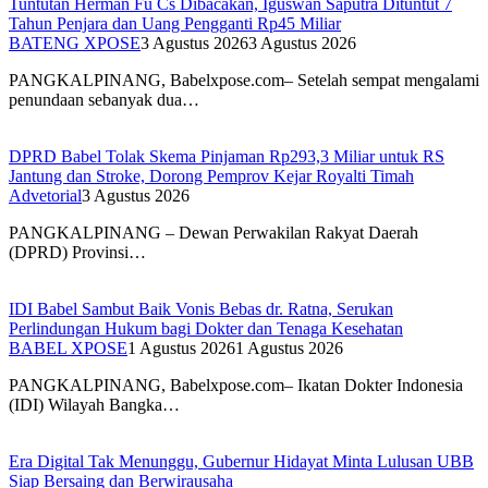
Tuntutan Herman Fu Cs Dibacakan, Iguswan Saputra Dituntut 7
Tahun Penjara dan Uang Pengganti Rp45 Miliar
BATENG XPOSE
3 Agustus 2026
3 Agustus 2026
PANGKALPINANG, Babelxpose.com– Setelah sempat mengalami
penundaan sebanyak dua…
DPRD Babel Tolak Skema Pinjaman Rp293,3 Miliar untuk RS
Jantung dan Stroke, Dorong Pemprov Kejar Royalti Timah
Advetorial
3 Agustus 2026
PANGKALPINANG – Dewan Perwakilan Rakyat Daerah
(DPRD) Provinsi…
IDI Babel Sambut Baik Vonis Bebas dr. Ratna, Serukan
Perlindungan Hukum bagi Dokter dan Tenaga Kesehatan
BABEL XPOSE
1 Agustus 2026
1 Agustus 2026
PANGKALPINANG, Babelxpose.com– Ikatan Dokter Indonesia
(IDI) Wilayah Bangka…
Era Digital Tak Menunggu, Gubernur Hidayat Minta Lulusan UBB
Siap Bersaing dan Berwirausaha