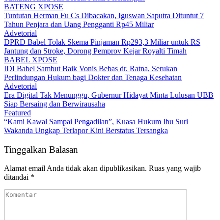
BATENG XPOSE
Tuntutan Herman Fu Cs Dibacakan, Iguswan Saputra Dituntut 7
Tahun Penjara dan Uang Pengganti Rp45 Miliar
Advetorial
DPRD Babel Tolak Skema Pinjaman Rp293,3 Miliar untuk RS
Jantung dan Stroke, Dorong Pemprov Kejar Royalti Timah
BABEL XPOSE
IDI Babel Sambut Baik Vonis Bebas dr. Ratna, Serukan
Perlindungan Hukum bagi Dokter dan Tenaga Kesehatan
Advetorial
Era Digital Tak Menunggu, Gubernur Hidayat Minta Lulusan UBB
Siap Bersaing dan Berwirausaha
Featured
“Kami Kawal Sampai Pengadilan”, Kuasa Hukum Ibu Suri
Wakanda Ungkap Terlapor Kini Berstatus Tersangka
Tinggalkan Balasan
Alamat email Anda tidak akan dipublikasikan.
Ruas yang wajib
ditandai
*