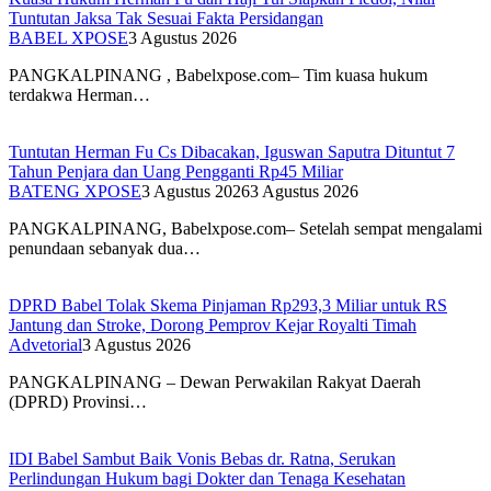
Tuntutan Jaksa Tak Sesuai Fakta Persidangan
BABEL XPOSE
3 Agustus 2026
PANGKALPINANG , Babelxpose.com– Tim kuasa hukum
terdakwa Herman…
Tuntutan Herman Fu Cs Dibacakan, Iguswan Saputra Dituntut 7
Tahun Penjara dan Uang Pengganti Rp45 Miliar
BATENG XPOSE
3 Agustus 2026
3 Agustus 2026
PANGKALPINANG, Babelxpose.com– Setelah sempat mengalami
penundaan sebanyak dua…
DPRD Babel Tolak Skema Pinjaman Rp293,3 Miliar untuk RS
Jantung dan Stroke, Dorong Pemprov Kejar Royalti Timah
Advetorial
3 Agustus 2026
PANGKALPINANG – Dewan Perwakilan Rakyat Daerah
(DPRD) Provinsi…
IDI Babel Sambut Baik Vonis Bebas dr. Ratna, Serukan
Perlindungan Hukum bagi Dokter dan Tenaga Kesehatan