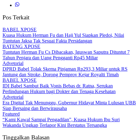
Pos Terkait
BABEL XPOSE
Kuasa Hukum Herman Fu dan Haji Yul Siapkan Pledoi, Nilai
Tuntutan Jaksa Tak Sesuai Fakta Persidangan
BATENG XPOSE
Tuntutan Herman Fu Cs Dibacakan, Iguswan Saputra Dituntut 7
Tahun Penjara dan Uang Pengganti Rp45 Miliar
Advetorial
DPRD Babel Tolak Skema Pinjaman Rp293,3 Miliar untuk RS
Jantung dan Stroke, Dorong Pemprov Kejar Royalti Timah
BABEL XPOSE
IDI Babel Sambut Baik Vonis Bebas dr. Ratna, Serukan
Perlindungan Hukum bagi Dokter dan Tenaga Kesehatan
Advetorial
Era Digital Tak Menunggu, Gubernur Hidayat Minta Lulusan UBB
Siap Bersaing dan Berwirausaha
Featured
“Kami Kawal Sampai Pengadilan”, Kuasa Hukum Ibu Suri
Wakanda Ungkap Terlapor Kini Berstatus Tersangka
Tinggalkan Balasan