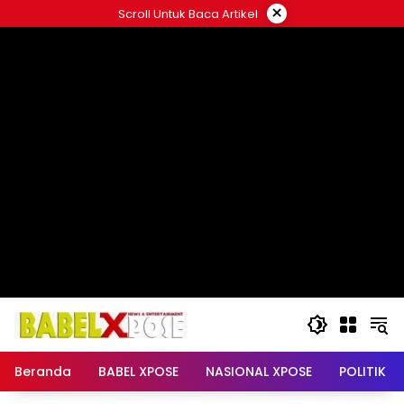
Langsung
×
Scroll Untuk Baca Artikel
ke
konten
Beranda
BABEL XPOSE
NASIONAL XPOSE
POLITIK