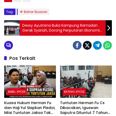
Tag:
Bahar Buasan
Dessy Ayutrisna Buka Kampung Ramadan
Gerak Syariah, Dorong Perputaran Ekonomi
UMKM
Pos Terkait
BABEL XPOSE
BATENG XPOSE
Kuasa Hukum Herman Fu
Tuntutan Herman Fu Cs
dan Haji Yul Siapkan Pledoi,
Dibacakan, Iguswan
Nilai Tuntutan Jaksa Tak
Saputra Dituntut 7 Tahun
Sesuai Fakta Persidangan
Penjara dan Uang