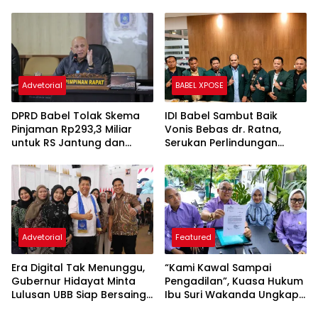
Pengganti Rp45 Miliar
Advetorial
BABEL XPOSE
DPRD Babel Tolak Skema
IDI Babel Sambut Baik
Pinjaman Rp293,3 Miliar
Vonis Bebas dr. Ratna,
untuk RS Jantung dan
Serukan Perlindungan
Stroke, Dorong Pemprov
Hukum bagi Dokter dan
Kejar Royalti Timah
Tenaga Kesehatan
Advetorial
Featured
Era Digital Tak Menunggu,
“Kami Kawal Sampai
Gubernur Hidayat Minta
Pengadilan”, Kuasa Hukum
Lulusan UBB Siap Bersaing
Ibu Suri Wakanda Ungkap
dan Berwirausaha
Terlapor Kini Berstatus
Tersangka
Tinggalkan Balasan