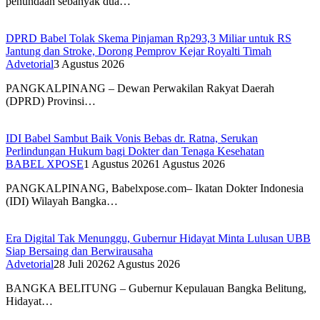
penundaan sebanyak dua…
DPRD Babel Tolak Skema Pinjaman Rp293,3 Miliar untuk RS
Jantung dan Stroke, Dorong Pemprov Kejar Royalti Timah
Advetorial
3 Agustus 2026
PANGKALPINANG – Dewan Perwakilan Rakyat Daerah
(DPRD) Provinsi…
IDI Babel Sambut Baik Vonis Bebas dr. Ratna, Serukan
Perlindungan Hukum bagi Dokter dan Tenaga Kesehatan
BABEL XPOSE
1 Agustus 2026
1 Agustus 2026
PANGKALPINANG, Babelxpose.com– Ikatan Dokter Indonesia
(IDI) Wilayah Bangka…
Era Digital Tak Menunggu, Gubernur Hidayat Minta Lulusan UBB
Siap Bersaing dan Berwirausaha
Advetorial
28 Juli 2026
2 Agustus 2026
BANGKA BELITUNG – Gubernur Kepulauan Bangka Belitung,
Hidayat…