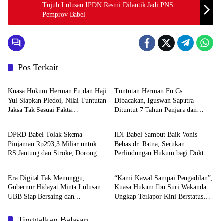
Tujuh Lulusan IPDN Resmi Dilantik Jadi PNS
Pemprov Babel
Pos Terkait
BABEL XPOSE
BATENG XPOSE
Kuasa Hukum Herman Fu dan Haji
Tuntutan Herman Fu Cs
Yul Siapkan Pledoi, Nilai Tuntutan
Dibacakan, Iguswan Saputra
Jaksa Tak Sesuai Fakta
Dituntut 7 Tahun Penjara dan
Advetorial
BABEL XPOSE
Persidangan
Uang Pengganti Rp45 Miliar
DPRD Babel Tolak Skema
IDI Babel Sambut Baik Vonis
Pinjaman Rp293,3 Miliar untuk
Bebas dr. Ratna, Serukan
RS Jantung dan Stroke, Dorong
Perlindungan Hukum bagi Dokter
Advetorial
Featured
Pemprov Kejar Royalti Timah
dan Tenaga Kesehatan
Era Digital Tak Menunggu,
“Kami Kawal Sampai Pengadilan”,
Gubernur Hidayat Minta Lulusan
Kuasa Hukum Ibu Suri Wakanda
UBB Siap Bersaing dan
Ungkap Terlapor Kini Berstatus
Berwirausaha
Tersangka
Tinggalkan Balasan