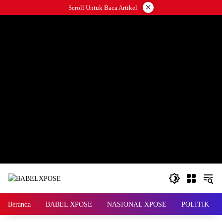
Langsung
×
Scroll Untuk Baca Artikel
ke
konten
Beranda
BABEL XPOSE
NASIONAL XPOSE
POLITIK