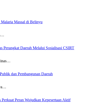
alaria Massal di Belinyu
as…
s Perangkat Daerah Melalui Sosialisasi CSIRT
Dinas…
n Publik dan Pembangunan Daerah
aya…
 Perkuat Peran Wujudkan Kepesertaan Aktif