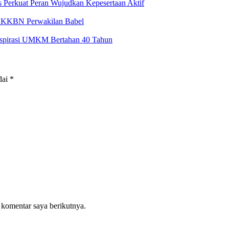
 Perkuat Peran Wujudkan Kepesertaan Aktif
BKKBN Perwakilan Babel
Inspirasi UMKM Bertahan 40 Tahun
dai
*
 komentar saya berikutnya.