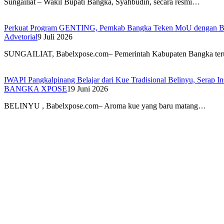
Sungailiat – Wakil Bupati Bangka, Syahbudin, secara resmi…
Perkuat Program GENTING, Pemkab Bangka Teken MoU dengan 
Advetorial
9 Juli 2026
SUNGAILIAT, Babelxpose.com– Pemerintah Kabupaten Bangka ter
IWAPI Pangkalpinang Belajar dari Kue Tradisional Belinyu, Serap 
BANGKA XPOSE
19 Juni 2026
BELINYU , Babelxpose.com– Aroma kue yang baru matang…