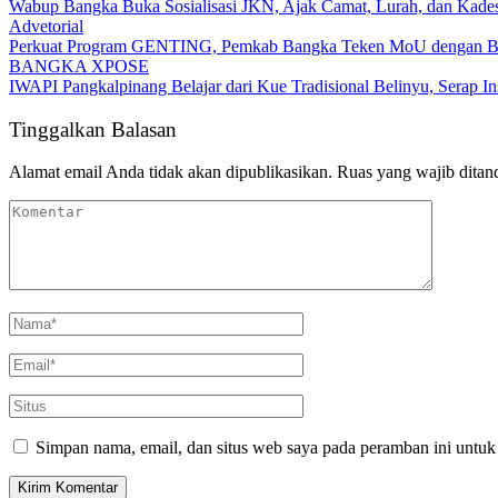
Wabup Bangka Buka Sosialisasi JKN, Ajak Camat, Lurah, dan Kades
Advetorial
Perkuat Program GENTING, Pemkab Bangka Teken MoU dengan 
BANGKA XPOSE
IWAPI Pangkalpinang Belajar dari Kue Tradisional Belinyu, Serap 
Tinggalkan Balasan
Alamat email Anda tidak akan dipublikasikan.
Ruas yang wajib ditan
Simpan nama, email, dan situs web saya pada peramban ini untuk