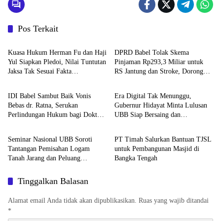
Pos Terkait
BABEL XPOSE
Advetorial
Kuasa Hukum Herman Fu dan Haji
DPRD Babel Tolak Skema
Yul Siapkan Pledoi, Nilai Tuntutan
Pinjaman Rp293,3 Miliar untuk
Jaksa Tak Sesuai Fakta
RS Jantung dan Stroke, Dorong
BABEL XPOSE
Advetorial
Persidangan
Pemprov Kejar Royalti Timah
IDI Babel Sambut Baik Vonis
Era Digital Tak Menunggu,
Bebas dr. Ratna, Serukan
Gubernur Hidayat Minta Lulusan
Perlindungan Hukum bagi Dokter
UBB Siap Bersaing dan
Advetorial
BABEL XPOSE
dan Tenaga Kesehatan
Berwirausaha
Seminar Nasional UBB Soroti
PT Timah Salurkan Bantuan TJSL
Tantangan Pemisahan Logam
untuk Pembangunan Masjid di
Tanah Jarang dan Peluang
Bangka Tengah
Hilirisasi Mineral Strategis
Tinggalkan Balasan
Alamat email Anda tidak akan dipublikasikan.
Ruas yang wajib ditandai
*