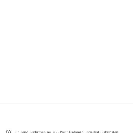
Jln Jend Sudirman no 288 Parit Padang Sungailiat Kabupaten