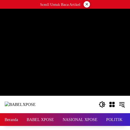
Langsung
×
Scroll Untuk Baca Artikel
ke
konten
Beranda
BABEL XPOSE
NASIONAL XPOSE
POLITIK