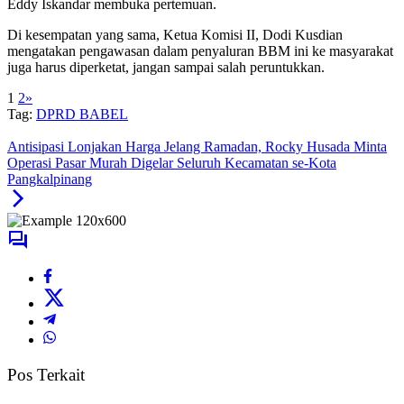
Di kesempatan yang sama, Ketua Komisi II, Dodi Kusdian
mengatakan pengawasan dalam penyaluran BBM ini ke masyarakat
juga harus diperketat, jangan sampai salah peruntukkan.
1
2
»
Tag:
DPRD BABEL
Antisipasi Lonjakan Harga Jelang Ramadan, Rocky Husada Minta
Operasi Pasar Murah Digelar Seluruh Kecamatan se-Kota
Pangkalpinang
Pos Terkait
Advetorial