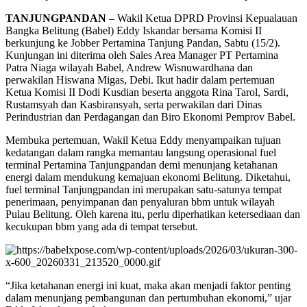
TANJUNGPANDAN
– Wakil Ketua DPRD Provinsi Kepualauan
Bangka Belitung (Babel) Eddy Iskandar bersama Komisi II
berkunjung ke Jobber Pertamina Tanjung Pandan, Sabtu (15/2).
Kunjungan ini diterima oleh Sales Area Manager PT Pertamina
Patra Niaga wilayah Babel, Andrew Wisnuwardhana dan
perwakilan Hiswana Migas, Debi. Ikut hadir dalam pertemuan
Ketua Komisi II Dodi Kusdian beserta anggota Rina Tarol, Sardi,
Rustamsyah dan Kasbiransyah, serta perwakilan dari Dinas
Perindustrian dan Perdagangan dan Biro Ekonomi Pemprov Babel.
Membuka pertemuan, Wakil Ketua Eddy menyampaikan tujuan
kedatangan dalam rangka memantau langsung operasional fuel
terminal Pertamina Tanjungpandan demi menunjang ketahanan
energi dalam mendukung kemajuan ekonomi Belitung. Diketahui,
fuel terminal Tanjungpandan ini merupakan satu-satunya tempat
penerimaan, penyimpanan dan penyaluran bbm untuk wilayah
Pulau Belitung. Oleh karena itu, perlu diperhatikan ketersediaan dan
kecukupan bbm yang ada di tempat tersebut.
“Jika ketahanan energi ini kuat, maka akan menjadi faktor penting
dalam menunjang pembangunan dan pertumbuhan ekonomi,” ujar
Eddy Iskandar membuka pertemuan.