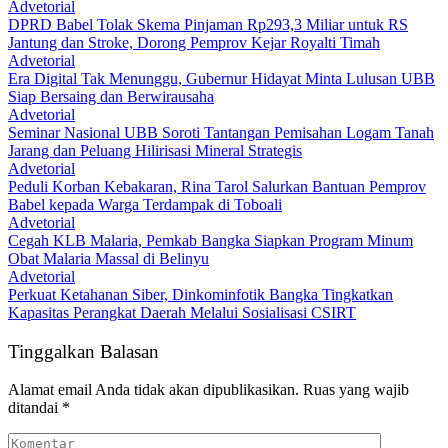
DPRD Babel Tolak Skema Pinjaman Rp293,3 Miliar untuk RS
Jantung dan Stroke, Dorong Pemprov Kejar Royalti Timah
Advetorial
Era Digital Tak Menunggu, Gubernur Hidayat Minta Lulusan UBB
Siap Bersaing dan Berwirausaha
Advetorial
Seminar Nasional UBB Soroti Tantangan Pemisahan Logam Tanah
Jarang dan Peluang Hilirisasi Mineral Strategis
Advetorial
Peduli Korban Kebakaran, Rina Tarol Salurkan Bantuan Pemprov
Babel kepada Warga Terdampak di Toboali
Advetorial
Cegah KLB Malaria, Pemkab Bangka Siapkan Program Minum
Obat Malaria Massal di Belinyu
Advetorial
Perkuat Ketahanan Siber, Dinkominfotik Bangka Tingkatkan
Kapasitas Perangkat Daerah Melalui Sosialisasi CSIRT
Tinggalkan Balasan
Alamat email Anda tidak akan dipublikasikan.
Ruas yang wajib
ditandai
*