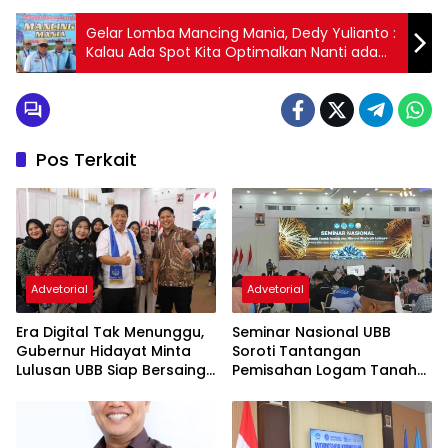
Gelar Lomba Mancing Mania, Dedy Yulianto :
Kalau Ada Spot Kita Optimalkan Nanti ada
Event Lebih Besar Lagi
Pos Terkait
Advetorial
Advetorial
Era Digital Tak Menunggu,
Seminar Nasional UBB
Gubernur Hidayat Minta
Soroti Tantangan
Lulusan UBB Siap Bersaing
Pemisahan Logam Tanah
dan Berwirausaha
Jarang dan Peluang
Hilirisasi Mineral Strategis