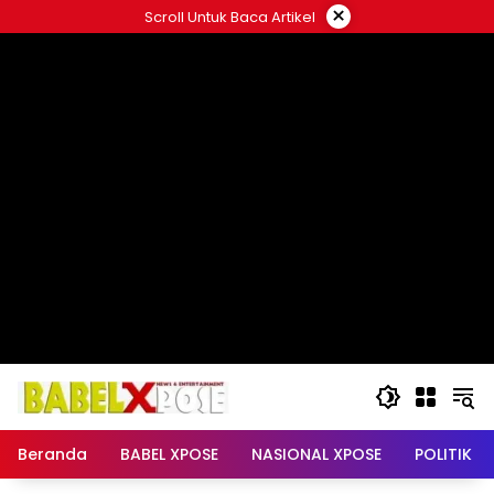
Langsung
×
Scroll Untuk Baca Artikel
ke
konten
Beranda
BABEL XPOSE
NASIONAL XPOSE
POLITIK