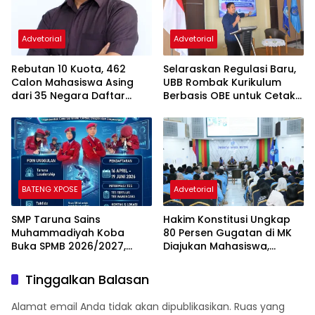
Advetorial
Advetorial
Rebutan 10 Kuota, 462
Selaraskan Regulasi Baru,
Calon Mahasiswa Asing
UBB Rombak Kurikulum
dari 35 Negara Daftar
Berbasis OBE untuk Cetak
Kuliah di UBB
Lulusan Siap Kerja
BATENG XPOSE
Advetorial
SMP Taruna Sains
Hakim Konstitusi Ungkap
Muhammadiyah Koba
80 Persen Gugatan di MK
Buka SPMB 2026/2027,
Diajukan Mahasiswa,
Hadirkan Pendidikan Sains
Dorong Generasi Muda
Terpadu Al-Qur’an
Melek Konstitusi
Tinggalkan Balasan
Alamat email Anda tidak akan dipublikasikan.
Ruas yang
wajib ditandai
*