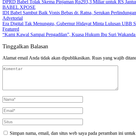
DPRD Babel Tolak Skema Pinjaman Rp293,3 Miliar untuk RS Jantun
BABEL XPOSE
IDI Babel Sambut Baik Vonis Bebas dr. Ratna, Serukan Perlindung
Advetorial
Era Digital Tak Menunggu, Gubernur Hidayat Minta Lulusan UBB S
Featured
“Kami Kawal Sampai Pengadilan”, Kuasa Hukum Ibu Suri Wakanda U
Tinggalkan Balasan
Alamat email Anda tidak akan dipublikasikan.
Ruas yang wajib ditan
Simpan nama, email, dan situs web saya pada peramban ini untuk