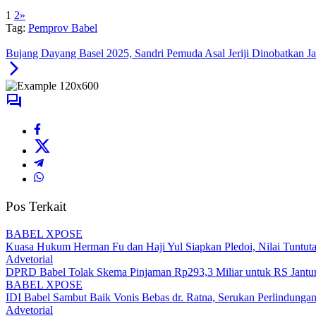
adanya perbaikan secara menyeluruh di RSUP Soekarno, baik berkena
1
2
»
Tag:
Pemprov Babel
Bujang Dayang Basel 2025, Sandri Pemuda Asal Jeriji Dinobatkan J
Pos Terkait
BABEL XPOSE
Kuasa Hukum Herman Fu dan Haji Yul Siapkan Pledoi, Nilai Tuntuta
Advetorial
DPRD Babel Tolak Skema Pinjaman Rp293,3 Miliar untuk RS Jantun
BABEL XPOSE
IDI Babel Sambut Baik Vonis Bebas dr. Ratna, Serukan Perlindung