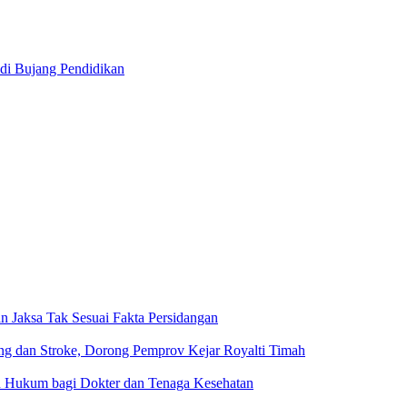
an dengan administrasi, aset, bahkan sumber daya manusia (SDM) di j
adi Bujang Pendidikan
n Jaksa Tak Sesuai Fakta Persidangan
g dan Stroke, Dorong Pemprov Kejar Royalti Timah
an Hukum bagi Dokter dan Tenaga Kesehatan