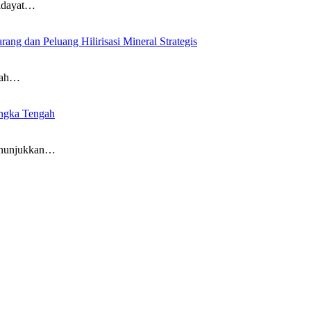
idayat…
g dan Peluang Hilirisasi Mineral Strategis
nah…
ngka Tengah
nunjukkan…