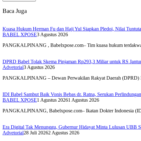
Baca Juga
Kuasa Hukum Herman Fu dan Haji Yul Siapkan Pledoi, Nilai Tuntuta
BABEL XPOSE
3 Agustus 2026
PANGKALPINANG , Babelxpose.com– Tim kuasa hukum terdak
DPRD Babel Tolak Skema Pinjaman Rp293,3 Miliar untuk RS Jantun
Advetorial
3 Agustus 2026
PANGKALPINANG – Dewan Perwakilan Rakyat Daerah (DPRD) 
IDI Babel Sambut Baik Vonis Bebas dr. Ratna, Serukan Perlindung
BABEL XPOSE
1 Agustus 2026
1 Agustus 2026
PANGKALPINANG, Babelxpose.com– Ikatan Dokter Indonesia (I
Era Digital Tak Menunggu, Gubernur Hidayat Minta Lulusan UBB S
Advetorial
28 Juli 2026
2 Agustus 2026