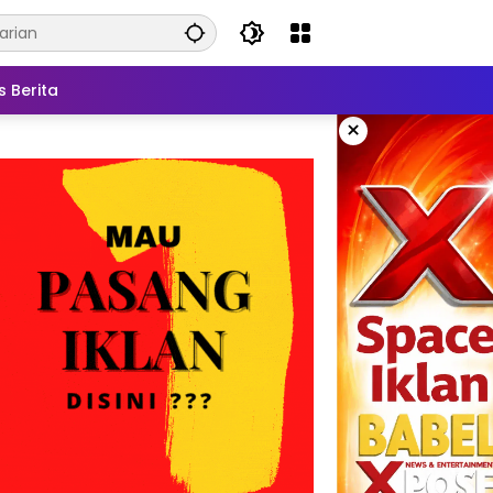
s Berita
×