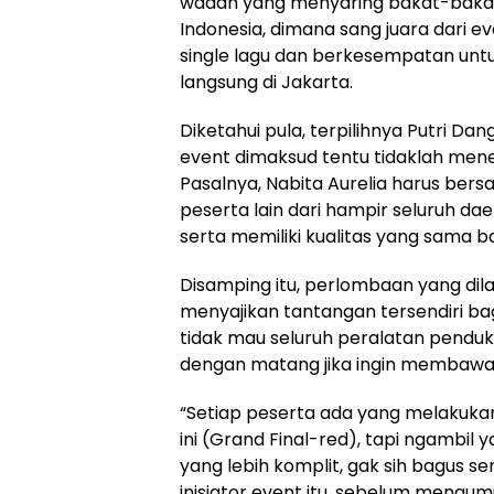
wadah yang menyaring bakat-bakat
Indonesia, dimana sang juara dari eve
single lagu dan berkesempatan unt
langsung di Jakarta.
Diketahui pula, terpilihnya Putri Da
event dimaksud tentu tidaklah men
Pasalnya, Nabita Aurelia harus ber
peserta lain dari hampir seluruh dae
serta memiliki kualitas yang sama b
Disamping itu, perlombaan yang dil
menyajikan tantangan tersendiri ba
tidak mau seluruh peralatan penduk
dengan matang jika ingin membawa p
“Setiap peserta ada yang melakuka
ini (Grand Final-red), tapi ngambil 
yang lebih komplit, gak sih bagus s