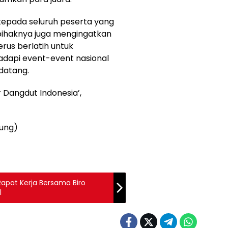
mumkan para juara.
epada seluruh peserta yang
, pihaknya juga mengingatkan
erus berlatih untuk
dapi event-event nasional
datang.
r Dangdut Indonesia’,
tung)
 Rapat Kerja Bersama Biro
l