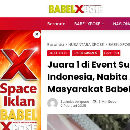
Langsung
ke
konten
Beranda
BABEL XPOSE
NASION
×
Beranda
NUSANTARA XPOSE
BABEL XPO
BABEL XPOSE
ENTERTAINMENT
Featured
Juara 1 di Event 
Indonesia, Nabita 
Masyarakat Babe
Suthababelxpose
3 Min Baca
2 Februari 2025