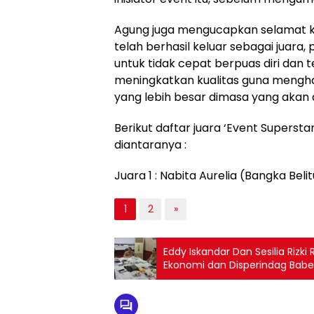
inisiator event itu, sebelum mengu
Agung juga mengucapkan selamat k
telah berhasil keluar sebagai juara
untuk tidak cepat berpuas diri dan t
meningkatkan kualitas guna mengha
yang lebih besar dimasa yang akan 
Berikut daftar juara ‘Event Supersta
diantaranya :
Juara 1 : Nabita Aurelia (Bangka Beli
1
2
»
Eddy Iskandar Dan Sesilia Rizki
Ekonomi dan Disperindag Babe