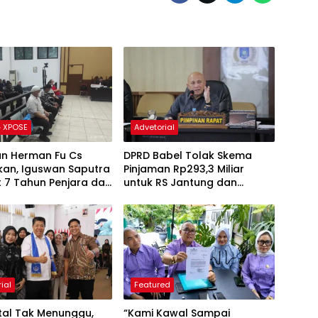
 XPOSE
Advetorial
an Herman Fu Cs
DPRD Babel Tolak Skema
kan, Iguswan Saputra
Pinjaman Rp293,3 Miliar
t 7 Tahun Penjara dan
untuk RS Jantung dan
ngganti Rp45 Miliar
Stroke, Dorong Pemprov
Kejar Royalti Timah
ial
Featured