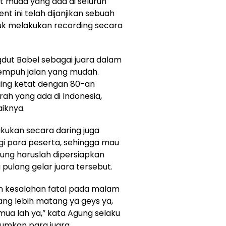
 muda yang ada di seluruh
nt ini telah dijanjikan sebuah
uk melakukan recording secara
ngdut Babel sebagai juara dalam
empuh jalan yang mudah.
saing ketat dengan 80-an
rah yang ada di Indonesia,
aiknya.
akukan secara daring juga
gi para peserta, sehingga mau
ung haruslah dipersiapkan
ulang gelar juara tersebut.
n kesalahan fatal pada malam
yang lebih matang ya geys ya,
emua lah ya,” kata Agung selaku