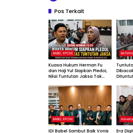
Pos Terkait
BABEL XPOSE
BATENG
Kuasa Hukum Herman Fu
Tuntut
dan Haji Yul Siapkan Pledoi,
Dibaca
Nilai Tuntutan Jaksa Tak
Dituntu
Sesuai Fakta Persidangan
Uang Pe
BABEL XPOSE
Advetor