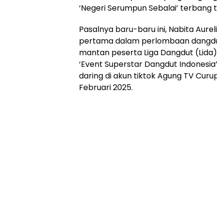
menorehkan prestasi yang sangat
‘Negeri Serumpun Sebalai’ terbang t
Pasalnya baru-baru ini, Nabita Aurel
pertama dalam perlombaan dangdut
mantan peserta Liga Dangdut (Lida) 
‘Event Superstar Dangdut Indonesia
daring di akun tiktok Agung TV Curu
Februari 2025.