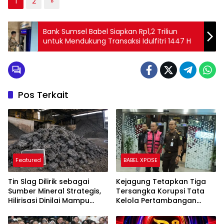
1
2
»
Bank Sumsel Babel Siapkan Rp1,2 Triliun
untuk Mendukung Transaksi Idulfitri 1447 H
Pos Terkait
Featured
BABEL XPOSE
Tin Slag Dilirik sebagai
Kejagung Tetapkan Tiga
Sumber Mineral Strategis,
Tersangka Korupsi Tata
Hilirisasi Dinilai Mampu
Kelola Pertambangan
Tingkatkan Nilai Tambah
Mineral PT PMM, Termasuk
Nasional
Pejabat Bea Cukai