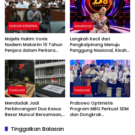
HUKUM KRIMINAL
Advetorial
Majelis Hakim Vonis
Langkah Kecil dari
Nadiem Makarim 10 Tahun
Pangkalpinang Menuju
Penjara dalam Perkara
Panggung Nasional, Kisah
Pengadaan Chromebook
Nabhita Aurelia Membawa
Harapan Bangka Belitung
di Dangdut Academy 8
Featured
Featured
Mendadak Jadi
Prabowo Optimistis
Perbincangan! Dua Kasus
Program MBG Perkuat SDM
Besar Muncul Bersamaan,
dan Dongkrak
Ada Apa?
Perekonomian Nasional
Tinggalkan Balasan