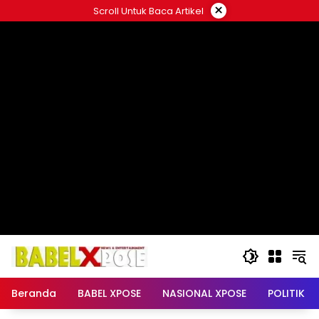
Langsung
×
Scroll Untuk Baca Artikel
ke
konten
Beranda
BABEL XPOSE
NASIONAL XPOSE
POLITIK