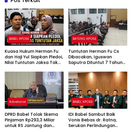
Pos Terkait
BABEL XPOSE
BATENG XPOSE
Kuasa Hukum Herman Fu
Tuntutan Herman Fu Cs
dan Haji Yul Siapkan Pledoi,
Dibacakan, Iguswan
Nilai Tuntutan Jaksa Tak
Saputra Dituntut 7 Tahun
Sesuai Fakta Persidangan
Penjara dan Uang
Pengganti Rp45 Miliar
Advetorial
BABEL XPOSE
DPRD Babel Tolak Skema
IDI Babel Sambut Baik
Pinjaman Rp293,3 Miliar
Vonis Bebas dr. Ratna,
untuk RS Jantung dan
Serukan Perlindungan
Stroke, Dorong Pemprov
Hukum bagi Dokter dan