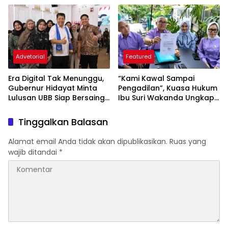
Kejar Royalti Timah
Tenaga Kesehatan
Advetorial
Featured
Era Digital Tak Menunggu,
“Kami Kawal Sampai
Gubernur Hidayat Minta
Pengadilan”, Kuasa Hukum
Lulusan UBB Siap Bersaing
Ibu Suri Wakanda Ungkap
dan Berwirausaha
Terlapor Kini Berstatus
Tersangka
Tinggalkan Balasan
Alamat email Anda tidak akan dipublikasikan.
Ruas yang
wajib ditandai
*