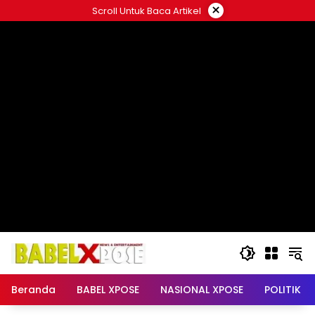
Langsung
×
Scroll Untuk Baca Artikel
ke
konten
Beranda
BABEL XPOSE
NASIONAL XPOSE
POLITIK