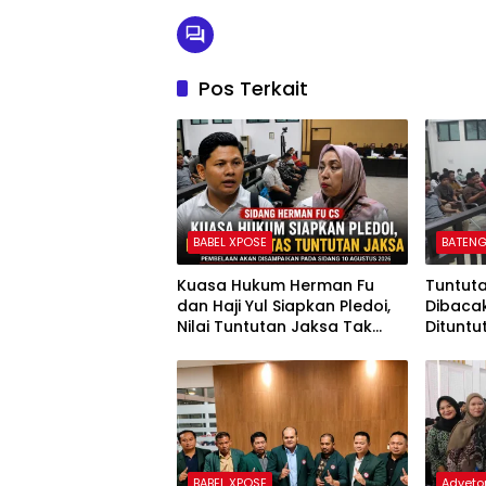
Pos Terkait
BABEL XPOSE
BATENG
Kuasa Hukum Herman Fu
Tuntut
dan Haji Yul Siapkan Pledoi,
Dibaca
Nilai Tuntutan Jaksa Tak
Dituntu
Sesuai Fakta Persidangan
Uang Pe
BABEL XPOSE
Advetor