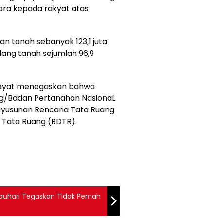
ara kepada rakyat atas
ran tanah sebanyak 123,1 juta
dang tanah sejumlah 96,9
idayat menegaskan bahwa
ng/Badan Pertanahan NasionaL
yusunan Rencana Tata Ruang
 Tata Ruang (RDTR).
auhari Tegaskan Tidak Pernah