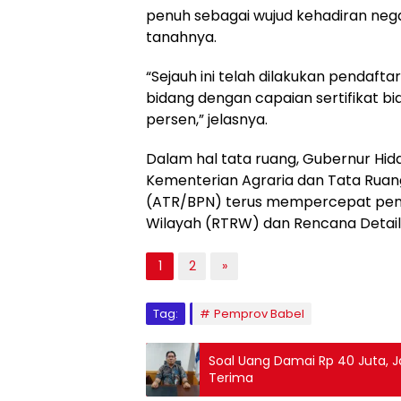
penuh sebagai wujud kehadiran neg
tanahnya.
“Sejauh ini telah dilakukan pendafta
bidang dengan capaian sertifikat bi
persen,” jelasnya.
Dalam hal tata ruang, Gubernur H
Kementerian Agraria dan Tata Rua
(ATR/BPN) terus mempercepat pen
Wilayah (RTRW) dan Rencana Detail
1
2
»
Tag:
Pemprov Babel
Soal Uang Damai Rp 40 Juta, J
Terima