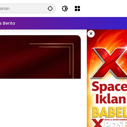
s Berita
×