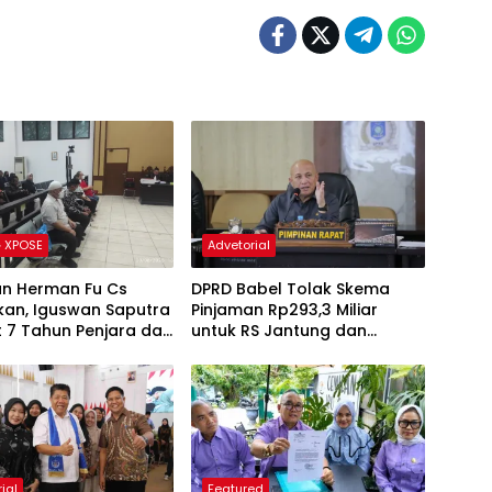
 XPOSE
Advetorial
an Herman Fu Cs
DPRD Babel Tolak Skema
kan, Iguswan Saputra
Pinjaman Rp293,3 Miliar
t 7 Tahun Penjara dan
untuk RS Jantung dan
ngganti Rp45 Miliar
Stroke, Dorong Pemprov
Kejar Royalti Timah
ial
Featured