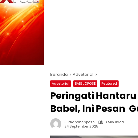
Beranda
Advetorial
Advetorial
BABEL XPOSE
Featured
Peringati Hantaru
Babel, Ini Pesan 
Suthababelxpose
3 Min Baca
24 September 2025