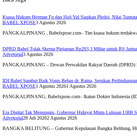
Kuasa Hukum Herman Fu dan Haji Yul Siapkan Pledoi, Nilai Tuntuta
BABEL XPOSE
3 Agustus 2026
PANGKALPINANG , Babelxpose.com– Tim kuasa hukum terdak
DPRD Babel Tolak Skema Pinjaman Rp293,3 Miliar untuk RS Jantun
Advetorial
3 Agustus 2026
PANGKALPINANG – Dewan Perwakilan Rakyat Daerah (DPRD) 
IDI Babel Sambut Baik Vonis Bebas dr. Ratna, Serukan Perlindung
BABEL XPOSE
1 Agustus 2026
1 Agustus 2026
PANGKALPINANG, Babelxpose.com– Ikatan Dokter Indonesia (I
Era Digital Tak Menunggu, Gubernur Hidayat Minta Lulusan UBB S
Advetorial
28 Juli 2026
2 Agustus 2026
BANGKA BELITUNG – Gubernur Kepulauan Bangka Belitung, H