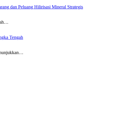
g dan Peluang Hilirisasi Mineral Strategis
nah…
ngka Tengah
nunjukkan…