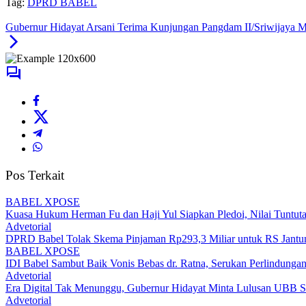
Tag:
DPRD BABEL
Gubernur Hidayat Arsani Terima Kunjungan Pangdam II/Sriwijaya 
Pos Terkait
BABEL XPOSE
Kuasa Hukum Herman Fu dan Haji Yul Siapkan Pledoi, Nilai Tuntuta
Advetorial
DPRD Babel Tolak Skema Pinjaman Rp293,3 Miliar untuk RS Jantun
BABEL XPOSE
IDI Babel Sambut Baik Vonis Bebas dr. Ratna, Serukan Perlindung
Advetorial
Era Digital Tak Menunggu, Gubernur Hidayat Minta Lulusan UBB S
Advetorial