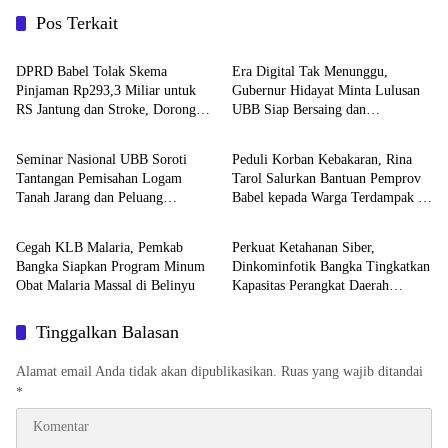
Pos Terkait
Advetorial
Advetorial
DPRD Babel Tolak Skema
Era Digital Tak Menunggu,
Pinjaman Rp293,3 Miliar untuk
Gubernur Hidayat Minta Lulusan
RS Jantung dan Stroke, Dorong
UBB Siap Bersaing dan
Advetorial
Advetorial
Pemprov Kejar Royalti Timah
Berwirausaha
Seminar Nasional UBB Soroti
Peduli Korban Kebakaran, Rina
Tantangan Pemisahan Logam
Tarol Salurkan Bantuan Pemprov
Tanah Jarang dan Peluang
Babel kepada Warga Terdampak di
Advetorial
Advetorial
Hilirisasi Mineral Strategis
Toboali
Cegah KLB Malaria, Pemkab
Perkuat Ketahanan Siber,
Bangka Siapkan Program Minum
Dinkominfotik Bangka Tingkatkan
Obat Malaria Massal di Belinyu
Kapasitas Perangkat Daerah
Melalui Sosialisasi CSIRT
Tinggalkan Balasan
Alamat email Anda tidak akan dipublikasikan.
Ruas yang wajib ditandai
*