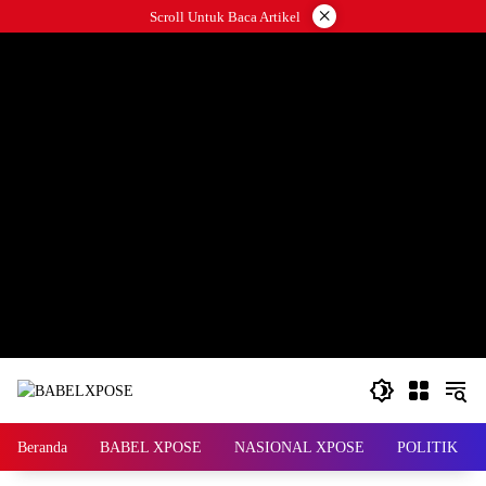
Langsung
×
Scroll Untuk Baca Artikel
ke
konten
Beranda
BABEL XPOSE
NASIONAL XPOSE
POLITIK