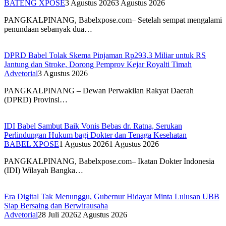
BATENG XPOSE
3 Agustus 2026
3 Agustus 2026
PANGKALPINANG, Babelxpose.com– Setelah sempat mengalami
penundaan sebanyak dua…
DPRD Babel Tolak Skema Pinjaman Rp293,3 Miliar untuk RS
Jantung dan Stroke, Dorong Pemprov Kejar Royalti Timah
Advetorial
3 Agustus 2026
PANGKALPINANG – Dewan Perwakilan Rakyat Daerah
(DPRD) Provinsi…
IDI Babel Sambut Baik Vonis Bebas dr. Ratna, Serukan
Perlindungan Hukum bagi Dokter dan Tenaga Kesehatan
BABEL XPOSE
1 Agustus 2026
1 Agustus 2026
PANGKALPINANG, Babelxpose.com– Ikatan Dokter Indonesia
(IDI) Wilayah Bangka…
Era Digital Tak Menunggu, Gubernur Hidayat Minta Lulusan UBB
Siap Bersaing dan Berwirausaha
Advetorial
28 Juli 2026
2 Agustus 2026