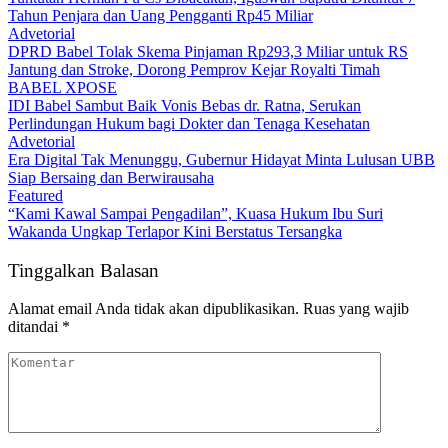
Tahun Penjara dan Uang Pengganti Rp45 Miliar
Advetorial
DPRD Babel Tolak Skema Pinjaman Rp293,3 Miliar untuk RS
Jantung dan Stroke, Dorong Pemprov Kejar Royalti Timah
BABEL XPOSE
IDI Babel Sambut Baik Vonis Bebas dr. Ratna, Serukan
Perlindungan Hukum bagi Dokter dan Tenaga Kesehatan
Advetorial
Era Digital Tak Menunggu, Gubernur Hidayat Minta Lulusan UBB
Siap Bersaing dan Berwirausaha
Featured
“Kami Kawal Sampai Pengadilan”, Kuasa Hukum Ibu Suri
Wakanda Ungkap Terlapor Kini Berstatus Tersangka
Tinggalkan Balasan
Alamat email Anda tidak akan dipublikasikan.
Ruas yang wajib
ditandai
*