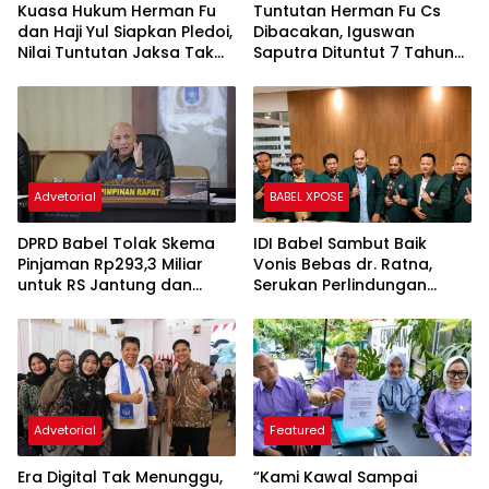
BABEL XPOSE
BATENG XPOSE
Kuasa Hukum Herman Fu
Tuntutan Herman Fu Cs
dan Haji Yul Siapkan Pledoi,
Dibacakan, Iguswan
Nilai Tuntutan Jaksa Tak
Saputra Dituntut 7 Tahun
Sesuai Fakta Persidangan
Penjara dan Uang
Pengganti Rp45 Miliar
Advetorial
BABEL XPOSE
DPRD Babel Tolak Skema
IDI Babel Sambut Baik
Pinjaman Rp293,3 Miliar
Vonis Bebas dr. Ratna,
untuk RS Jantung dan
Serukan Perlindungan
Stroke, Dorong Pemprov
Hukum bagi Dokter dan
Kejar Royalti Timah
Tenaga Kesehatan