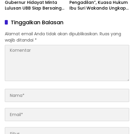
Advetorial
Featured
Era Digital Tak Menunggu,
“Kami Kawal Sampai
Gubernur Hidayat Minta
Pengadilan”, Kuasa Hukum
Lulusan UBB Siap Bersaing
Ibu Suri Wakanda Ungkap
dan Berwirausaha
Terlapor Kini Berstatus
Tersangka
Tinggalkan Balasan
Alamat email Anda tidak akan dipublikasikan.
Ruas yang
wajib ditandai
*