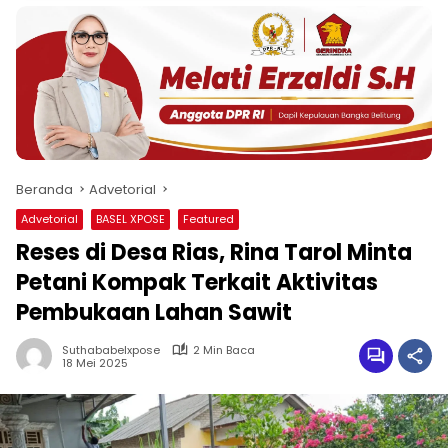
Beranda
Advetorial
Advetorial
BASEL XPOSE
Featured
Reses di Desa Rias, Rina Tarol Minta
Petani Kompak Terkait Aktivitas
Pembukaan Lahan Sawit
Suthababelxpose
2 Min Baca
18 Mei 2025