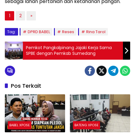
bagian dari wilayah yang telah ditetapkan dalam
Rencana Tata Ruang Wilayah (RTRW) nasional
sebagai lahan pertanian dan ketahanan pangan.
1
2
»
Tag:
DPRD BABEL
Reses
Rina Tarol
Pemkot Pangkalpinang Jajaki Kerja Sama
SPBE dengan Pemkab Sumedang
Pos Terkait