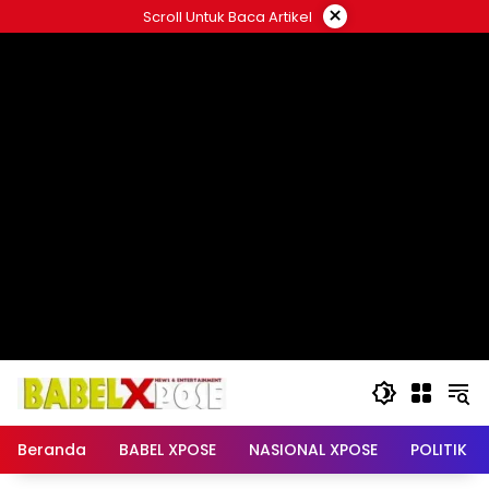
Langsung
×
Scroll Untuk Baca Artikel
ke
konten
Beranda
BABEL XPOSE
NASIONAL XPOSE
POLITIK