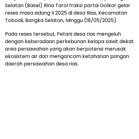
TOBOALI, Babelxpose.com – Dewan Perwakilan
Rakyat Daerah (DPRD) Provinsi Babel Dapil Bangka
Selatan (Basel) Rina Tarol fraksi partai Golkar gelar
reses masa sidang II 2025 di desa Rias, Kecamatan
Toboali, Bangka Selatan, Minggu (18/05/2025).
Pada reses tersebut, Petani desa rias mengeluh
dengan keberadaan perkebunan kelapa sawit dekat
area persawahan yang akan berpotensi merusak
ekosistem air dan mengancam ketahanan pangan
daerah persawahan desa rias.