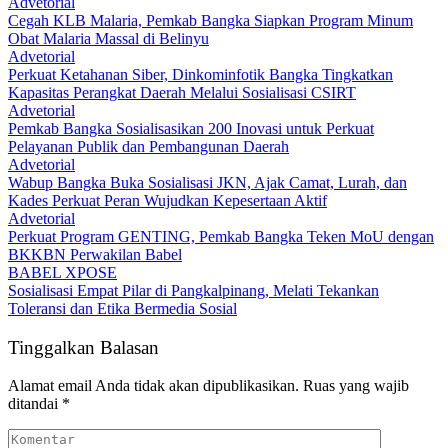
Advetorial
Cegah KLB Malaria, Pemkab Bangka Siapkan Program Minum
Obat Malaria Massal di Belinyu
Advetorial
Perkuat Ketahanan Siber, Dinkominfotik Bangka Tingkatkan
Kapasitas Perangkat Daerah Melalui Sosialisasi CSIRT
Advetorial
Pemkab Bangka Sosialisasikan 200 Inovasi untuk Perkuat
Pelayanan Publik dan Pembangunan Daerah
Advetorial
Wabup Bangka Buka Sosialisasi JKN, Ajak Camat, Lurah, dan
Kades Perkuat Peran Wujudkan Kepesertaan Aktif
Advetorial
Perkuat Program GENTING, Pemkab Bangka Teken MoU dengan
BKKBN Perwakilan Babel
BABEL XPOSE
Sosialisasi Empat Pilar di Pangkalpinang, Melati Tekankan
Toleransi dan Etika Bermedia Sosial
Tinggalkan Balasan
Alamat email Anda tidak akan dipublikasikan.
Ruas yang wajib
ditandai
*