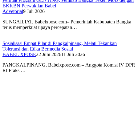
Perkuat Program GENTING, Pemkab Bangka Teken MoU dengan
BKKBN Perwakilan Babel
Advetorial
9 Juli 2026
SUNGAILIAT, Babelxpose.com– Pemerintah Kabupaten Bangka
terus memperkuat upaya percepatan…
Sosialisasi Empat Pilar di Pangkalpinang, Melati Tekankan
Toleransi dan Etika Bermedia Sosial
BABEL XPOSE
22 Juni 2026
11 Juli 2026
PANGKALPINANG, Babelxpose.com – Anggota Komisi IV DPR
RI Fraksi…