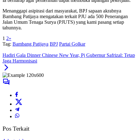
Ia berharap agar pemerintah dapat membuka lapangan pekerjaan.
Menanggapi asipirasi dari masyarakat, BPJ sapaan akrabnya
Bambang Patijaya mengatakan terkait PJU ada 500 Penerangan
Jalan Umum Tenaga Surya (PJUTS) yang kami pasang setiap
tahunnya.
1
2
»
Tag:
Bambang Patijaya
BPJ
Partai Golkar
Hadiri Gala Dinner Chinese New Year, Pj Gubernur Safrizal: Tetap
Jaga Harmonisasi
Pos Terkait