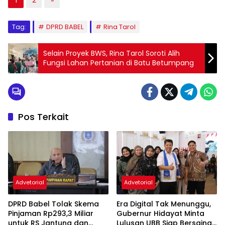
1
2
»
Tag:
DPRD BABEL
Rina Tarol
Selain Proyek BWS, Rina Tarol Soroti Alih
Fungsi Lahan Pertanian di Batu Betumpang
Pos Terkait
Advetorial
Advetorial
DPRD Babel Tolak Skema
Era Digital Tak Menunggu,
Pinjaman Rp293,3 Miliar
Gubernur Hidayat Minta
untuk RS Jantung dan
Lulusan UBB Siap Bersaing