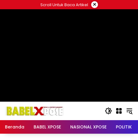
Langsung
×
Scroll Untuk Baca Artikel
ke
konten
Beranda
BABEL XPOSE
NASIONAL XPOSE
POLITIK