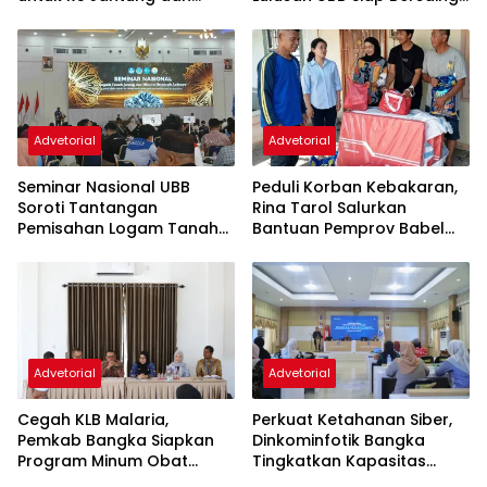
Stroke, Dorong Pemprov
dan Berwirausaha
Kejar Royalti Timah
Advetorial
Advetorial
Seminar Nasional UBB
Peduli Korban Kebakaran,
Soroti Tantangan
Rina Tarol Salurkan
Pemisahan Logam Tanah
Bantuan Pemprov Babel
Jarang dan Peluang
kepada Warga
Hilirisasi Mineral Strategis
Terdampak di Toboali
Advetorial
Advetorial
Cegah KLB Malaria,
Perkuat Ketahanan Siber,
Pemkab Bangka Siapkan
Dinkominfotik Bangka
Program Minum Obat
Tingkatkan Kapasitas
Malaria Massal di Belinyu
Perangkat Daerah Melalui