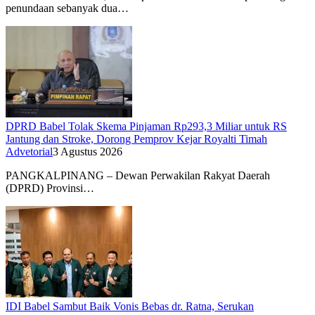
penundaan sebanyak dua…
DPRD Babel Tolak Skema Pinjaman Rp293,3 Miliar untuk RS
Jantung dan Stroke, Dorong Pemprov Kejar Royalti Timah
Advetorial
3 Agustus 2026
PANGKALPINANG – Dewan Perwakilan Rakyat Daerah
(DPRD) Provinsi…
IDI Babel Sambut Baik Vonis Bebas dr. Ratna, Serukan