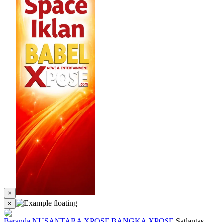
×
×
Beranda
NUSANTARA XPOSE
BANGKA XPOSE
Satlantas