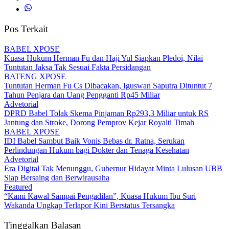
Pos Terkait
BABEL XPOSE
Kuasa Hukum Herman Fu dan Haji Yul Siapkan Pledoi, Nilai
Tuntutan Jaksa Tak Sesuai Fakta Persidangan
BATENG XPOSE
Tuntutan Herman Fu Cs Dibacakan, Iguswan Saputra Dituntut 7
Tahun Penjara dan Uang Pengganti Rp45 Miliar
Advetorial
DPRD Babel Tolak Skema Pinjaman Rp293,3 Miliar untuk RS
Jantung dan Stroke, Dorong Pemprov Kejar Royalti Timah
BABEL XPOSE
IDI Babel Sambut Baik Vonis Bebas dr. Ratna, Serukan
Perlindungan Hukum bagi Dokter dan Tenaga Kesehatan
Advetorial
Era Digital Tak Menunggu, Gubernur Hidayat Minta Lulusan UBB
Siap Bersaing dan Berwirausaha
Featured
“Kami Kawal Sampai Pengadilan”, Kuasa Hukum Ibu Suri
Wakanda Ungkap Terlapor Kini Berstatus Tersangka
Tinggalkan Balasan