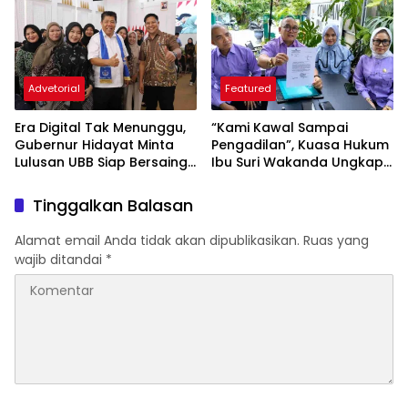
Kejar Royalti Timah
Tenaga Kesehatan
Advetorial
Featured
Era Digital Tak Menunggu,
“Kami Kawal Sampai
Gubernur Hidayat Minta
Pengadilan”, Kuasa Hukum
Lulusan UBB Siap Bersaing
Ibu Suri Wakanda Ungkap
dan Berwirausaha
Terlapor Kini Berstatus
Tersangka
Tinggalkan Balasan
Alamat email Anda tidak akan dipublikasikan.
Ruas yang
wajib ditandai
*