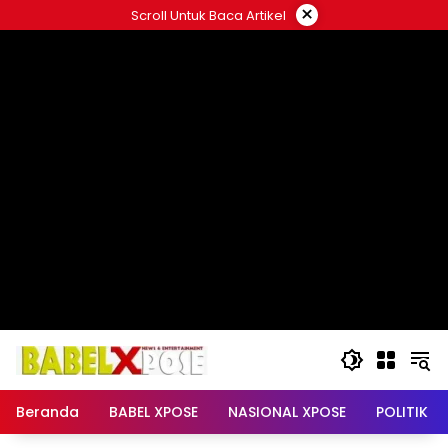
Langsung
×
Scroll Untuk Baca Artikel
ke
konten
Beranda
BABEL XPOSE
NASIONAL XPOSE
POLITIK