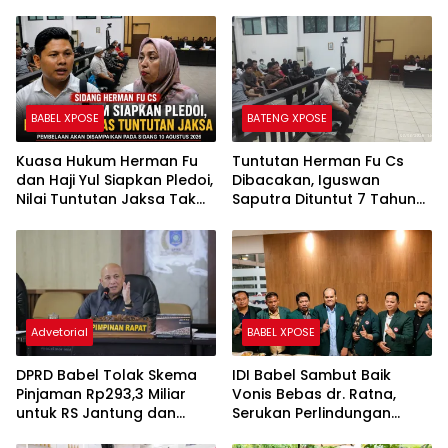
BABEL XPOSE
BATENG XPOSE
Kuasa Hukum Herman Fu
Tuntutan Herman Fu Cs
dan Haji Yul Siapkan Pledoi,
Dibacakan, Iguswan
Nilai Tuntutan Jaksa Tak
Saputra Dituntut 7 Tahun
Sesuai Fakta Persidangan
Penjara dan Uang
Pengganti Rp45 Miliar
Advetorial
BABEL XPOSE
DPRD Babel Tolak Skema
IDI Babel Sambut Baik
Pinjaman Rp293,3 Miliar
Vonis Bebas dr. Ratna,
untuk RS Jantung dan
Serukan Perlindungan
Stroke, Dorong Pemprov
Hukum bagi Dokter dan