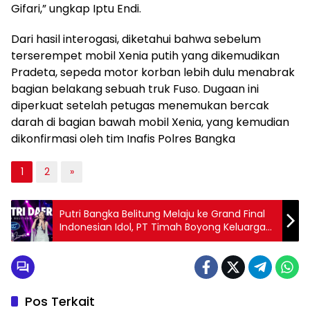
Gifari,” ungkap Iptu Endi.
Dari hasil interogasi, diketahui bahwa sebelum
terserempet mobil Xenia putih yang dikemudikan
Pradeta, sepeda motor korban lebih dulu menabrak
bagian belakang sebuah truk Fuso. Dugaan ini
diperkuat setelah petugas menemukan bercak
darah di bagian bawah mobil Xenia, yang kemudian
dikonfirmasi oleh tim Inafis Polres Bangka
1
2
»
Putri Bangka Belitung Melaju ke Grand Final
Indonesian Idol, PT Timah Boyong Keluarga
Shabrina Leanor Saksikan Langsung di Studio
Pos Terkait