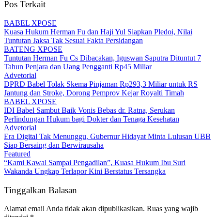
Pos Terkait
BABEL XPOSE
Kuasa Hukum Herman Fu dan Haji Yul Siapkan Pledoi, Nilai
Tuntutan Jaksa Tak Sesuai Fakta Persidangan
BATENG XPOSE
Tuntutan Herman Fu Cs Dibacakan, Iguswan Saputra Dituntut 7
Tahun Penjara dan Uang Pengganti Rp45 Miliar
Advetorial
DPRD Babel Tolak Skema Pinjaman Rp293,3 Miliar untuk RS
Jantung dan Stroke, Dorong Pemprov Kejar Royalti Timah
BABEL XPOSE
IDI Babel Sambut Baik Vonis Bebas dr. Ratna, Serukan
Perlindungan Hukum bagi Dokter dan Tenaga Kesehatan
Advetorial
Era Digital Tak Menunggu, Gubernur Hidayat Minta Lulusan UBB
Siap Bersaing dan Berwirausaha
Featured
“Kami Kawal Sampai Pengadilan”, Kuasa Hukum Ibu Suri
Wakanda Ungkap Terlapor Kini Berstatus Tersangka
Tinggalkan Balasan
Alamat email Anda tidak akan dipublikasikan.
Ruas yang wajib