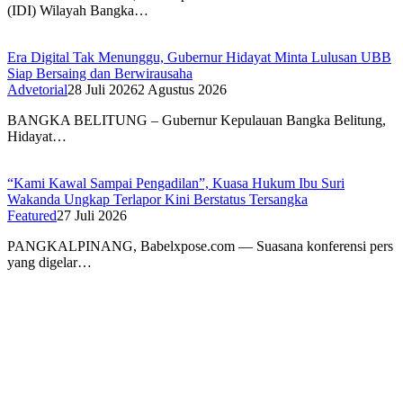
(IDI) Wilayah Bangka…
Era Digital Tak Menunggu, Gubernur Hidayat Minta Lulusan UBB
Siap Bersaing dan Berwirausaha
Advetorial
28 Juli 2026
2 Agustus 2026
BANGKA BELITUNG – Gubernur Kepulauan Bangka Belitung,
Hidayat…
“Kami Kawal Sampai Pengadilan”, Kuasa Hukum Ibu Suri
Wakanda Ungkap Terlapor Kini Berstatus Tersangka
Featured
27 Juli 2026
PANGKALPINANG, Babelxpose.com — Suasana konferensi pers
yang digelar…