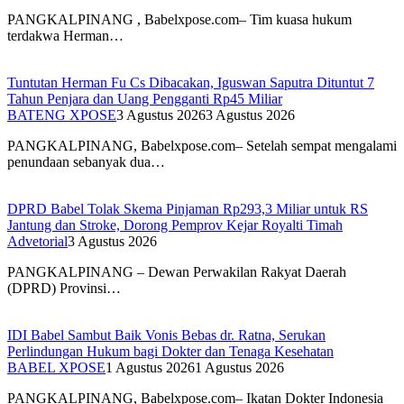
PANGKALPINANG , Babelxpose.com– Tim kuasa hukum
terdakwa Herman…
Tuntutan Herman Fu Cs Dibacakan, Iguswan Saputra Dituntut 7
Tahun Penjara dan Uang Pengganti Rp45 Miliar
BATENG XPOSE
3 Agustus 2026
3 Agustus 2026
PANGKALPINANG, Babelxpose.com– Setelah sempat mengalami
penundaan sebanyak dua…
DPRD Babel Tolak Skema Pinjaman Rp293,3 Miliar untuk RS
Jantung dan Stroke, Dorong Pemprov Kejar Royalti Timah
Advetorial
3 Agustus 2026
PANGKALPINANG – Dewan Perwakilan Rakyat Daerah
(DPRD) Provinsi…
IDI Babel Sambut Baik Vonis Bebas dr. Ratna, Serukan
Perlindungan Hukum bagi Dokter dan Tenaga Kesehatan
BABEL XPOSE
1 Agustus 2026
1 Agustus 2026
PANGKALPINANG, Babelxpose.com– Ikatan Dokter Indonesia