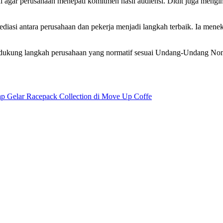
 agar perusahaan menepati komitmen hasil audiensi. Didit juga mengi
asi antara perusahaan dan pekerja menjadi langkah terbaik. Ia menek
mi dukung langkah perusahaan yang normatif sesuai Undang-Undang Nom
iap Gelar Racepack Collection di Move Up Coffe