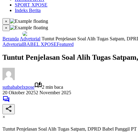
SPORT XPOSE
Indeks Berita
×
×
Beranda
Advetorial
Tuntut Penjelasan Soal Alih Tugas Satpam, DP
Advetorial
BABEL XPOSE
Featured
Tuntut Penjelasan Soal Alih Tugas Satp
suthababelxpose
2 min baca
20 Oktober 2025
2 November 2025
×
Tuntut Penjelasan Soal Alih Tugas Satpam, DPRD Babel Panggil P