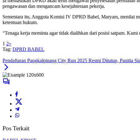
Ia memastikan DPRD akan terus mengawal penyelesaian persoalan ini
pengawasan dan mengancam kesejahteraan pekerja.
Sementara itu, Anggota Komisi IV DPRD Babel, Maryam, menilai medi
ketentuan hukum.
“Tenaga kerja meminta agar tidak dialihkan dari posisi satpam. Ka
1
2
»
Tag:
DPRD BABEL
Pendaftaran Pangkalpinang City Run 2025 Resmi Ditutup, Panitia S
Pos Terkait