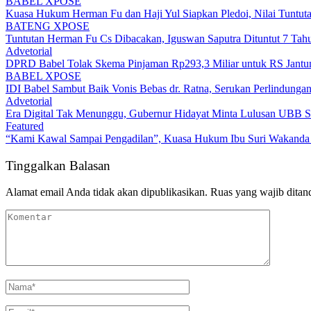
BABEL XPOSE
Kuasa Hukum Herman Fu dan Haji Yul Siapkan Pledoi, Nilai Tuntuta
BATENG XPOSE
Tuntutan Herman Fu Cs Dibacakan, Iguswan Saputra Dituntut 7 Tah
Advetorial
DPRD Babel Tolak Skema Pinjaman Rp293,3 Miliar untuk RS Jantun
BABEL XPOSE
IDI Babel Sambut Baik Vonis Bebas dr. Ratna, Serukan Perlindung
Advetorial
Era Digital Tak Menunggu, Gubernur Hidayat Minta Lulusan UBB S
Featured
“Kami Kawal Sampai Pengadilan”, Kuasa Hukum Ibu Suri Wakanda U
Tinggalkan Balasan
Alamat email Anda tidak akan dipublikasikan.
Ruas yang wajib ditan