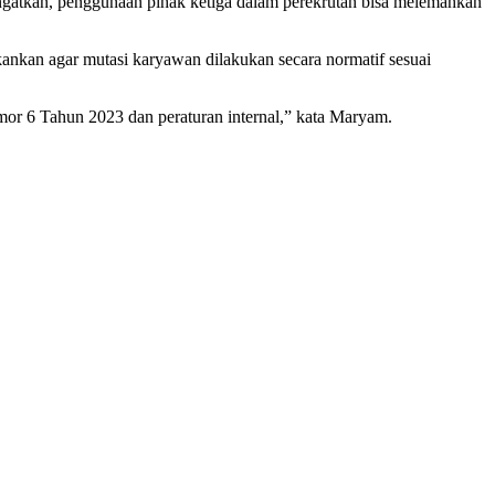
ngatkan, penggunaan pihak ketiga dalam perekrutan bisa melemahkan
ankan agar mutasi karyawan dilakukan secara normatif sesuai
or 6 Tahun 2023 dan peraturan internal,” kata Maryam.