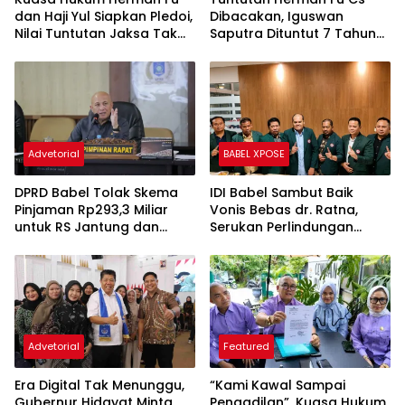
dan Haji Yul Siapkan Pledoi,
Dibacakan, Iguswan
Nilai Tuntutan Jaksa Tak
Saputra Dituntut 7 Tahun
Sesuai Fakta Persidangan
Penjara dan Uang
Pengganti Rp45 Miliar
Advetorial
BABEL XPOSE
DPRD Babel Tolak Skema
IDI Babel Sambut Baik
Pinjaman Rp293,3 Miliar
Vonis Bebas dr. Ratna,
untuk RS Jantung dan
Serukan Perlindungan
Stroke, Dorong Pemprov
Hukum bagi Dokter dan
Kejar Royalti Timah
Tenaga Kesehatan
Advetorial
Featured
Era Digital Tak Menunggu,
“Kami Kawal Sampai
Gubernur Hidayat Minta
Pengadilan”, Kuasa Hukum