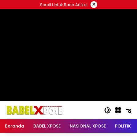
Langsung
×
Scroll Untuk Baca Artikel
ke
konten
Beranda
BABEL XPOSE
NASIONAL XPOSE
POLITIK