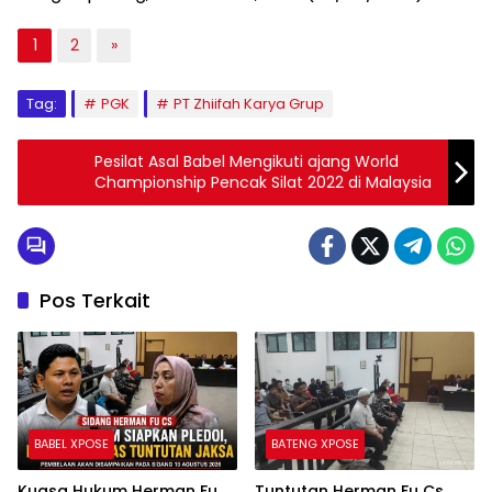
1
2
»
Tag:
PGK
PT Zhiifah Karya Grup
Pesilat Asal Babel Mengikuti ajang World
Championship Pencak Silat 2022 di Malaysia
Pos Terkait
BABEL XPOSE
BATENG XPOSE
Kuasa Hukum Herman Fu
Tuntutan Herman Fu Cs