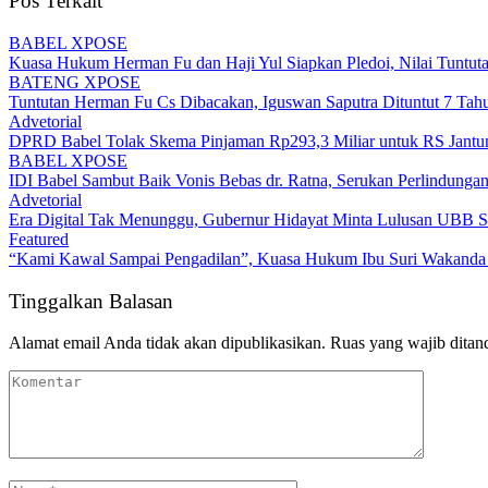
Pos Terkait
BABEL XPOSE
Kuasa Hukum Herman Fu dan Haji Yul Siapkan Pledoi, Nilai Tuntuta
BATENG XPOSE
Tuntutan Herman Fu Cs Dibacakan, Iguswan Saputra Dituntut 7 Tah
Advetorial
DPRD Babel Tolak Skema Pinjaman Rp293,3 Miliar untuk RS Jantun
BABEL XPOSE
IDI Babel Sambut Baik Vonis Bebas dr. Ratna, Serukan Perlindung
Advetorial
Era Digital Tak Menunggu, Gubernur Hidayat Minta Lulusan UBB S
Featured
“Kami Kawal Sampai Pengadilan”, Kuasa Hukum Ibu Suri Wakanda U
Tinggalkan Balasan
Alamat email Anda tidak akan dipublikasikan.
Ruas yang wajib ditan