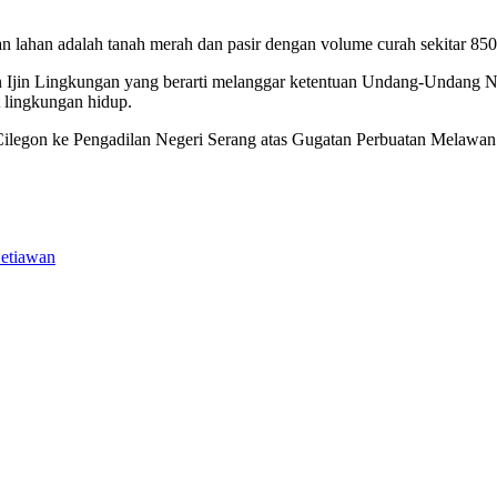
n banyak debu dan mengotori jalanan, sehingga mengganggu dan meresah
lahan adalah tanah merah dan pasir dengan volume curah sekitar 850.
n Ijin Lingkungan yang berarti melanggar ketentuan Undang-Undang 
 lingkungan hidup.
Cilegon ke Pengadilan Negeri Serang atas Gugatan Perbuatan Melaw
Setiawan