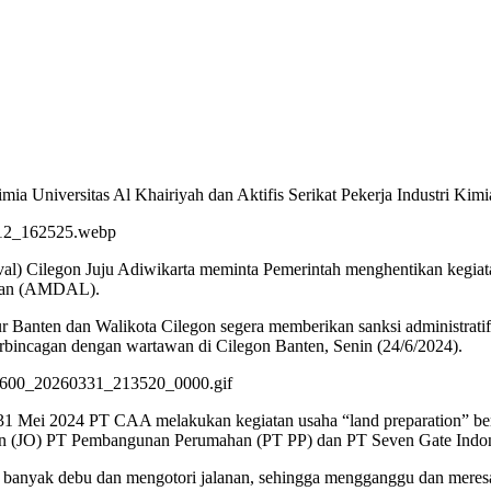
ia Universitas Al Khairiyah dan Aktifis Serikat Pekerja Industri Kimi
ival) Cilegon Juju Adiwikarta meminta Pemerintah menghentikan keg
ngan (AMDAL).
anten dan Walikota Cilegon segera memberikan sanksi administratif
bincagan dengan wartawan di Cilegon Banten, Senin (24/6/2024).
 31 Mei 2024 PT CAA melakukan kegiatan usaha “land preparation” be
ion (JO) PT Pembangunan Perumahan (PT PP) dan PT Seven Gate Indon