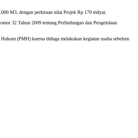
kan masyarakat, terutama yang tinggal di sekitar lokasi perusahaan
000 M3, dengan perkiraan nilai Projek Rp 170 milyar.
Nomor 32 Tahun 2009 tentang Perlindungan dan Pengelolaan
an Hukum (PMH) karena diduga melakukan kegiatan usaha sebelum