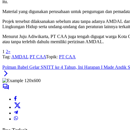
Puluhan dam truk perusahaan itu setiap hari lalu-lalang, menimbulka
itu.
Material yang digunakan perusahaan untuk pengurugan dan pemadatan 
Projek tersebut dilaksanakan sebelum atau tanpa adanya AMDAL da
Lingkungan Hidup serta undang-undang dan peraturan lainnya terkait
Menurut Juju Adiwikarta, PT CAA juga tengah digugat warga Kota 
atau tanpa terlebih dahulu memiliki perizinan AMDAL.
1
2
»
Tag:
AMDAL
PT CAA
Topik:
PT CAA
Polman Babel Gelar SNITT ke 4 Tahun, Ini Harapan I Made Andik 