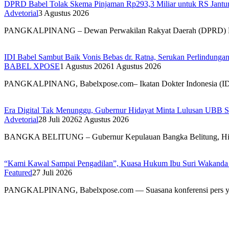
DPRD Babel Tolak Skema Pinjaman Rp293,3 Miliar untuk RS Jantun
Advetorial
3 Agustus 2026
PANGKALPINANG – Dewan Perwakilan Rakyat Daerah (DPRD) 
IDI Babel Sambut Baik Vonis Bebas dr. Ratna, Serukan Perlindung
BABEL XPOSE
1 Agustus 2026
1 Agustus 2026
PANGKALPINANG, Babelxpose.com– Ikatan Dokter Indonesia (I
Era Digital Tak Menunggu, Gubernur Hidayat Minta Lulusan UBB S
Advetorial
28 Juli 2026
2 Agustus 2026
BANGKA BELITUNG – Gubernur Kepulauan Bangka Belitung, H
“Kami Kawal Sampai Pengadilan”, Kuasa Hukum Ibu Suri Wakanda U
Featured
27 Juli 2026
PANGKALPINANG, Babelxpose.com — Suasana konferensi pers y