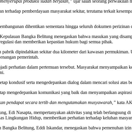
g menyerupai produksi sudah berjalan,”
ujar salah seorang perwakilan 
n terhadap pemberdayaan masyarakat sekitar, terutama terkait kesempata
pembangunan dihentikan sementara hingga seluruh dokumen perizinan d
i Kepulauan Bangka Belitung menegaskan bahwa masukan yang disampa
 regulasi dan memberikan kepastian hukum bagi semua pihak.
pabrik dipindahkan sekitar dua kilometer dari kawasan permukiman. U
ewenangan pemerintah.
adi perhatian dalam pertemuan tersebut. Masyarakat menyampaikan k
ni.
etap kondusif serta mengedepankan dialog dalam mencari solusi atas 
etap mengedepankan komunikasi yang baik dan menyampaikan aspirasi s
kan pendapat secara tertib dan mengutamakan musyawarah,”
kata AK
g, Edi Nasapta, mempertanyakan aktivitas yang telah berlangsung di 
nas Lingkungan Hidup, memberikan perhatian terhadap keluhan masyarak