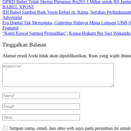
Advetorial
DPRD Babel Tolak Skema Pinjaman Rp293,3 Miliar untuk RS Jantun
BABEL XPOSE
IDI Babel Sambut Baik Vonis Bebas dr. Ratna, Serukan Perlindung
Advetorial
Era Digital Tak Menunggu, Gubernur Hidayat Minta Lulusan UBB S
Featured
“Kami Kawal Sampai Pengadilan”, Kuasa Hukum Ibu Suri Wakanda U
Tinggalkan Balasan
Alamat email Anda tidak akan dipublikasikan.
Ruas yang wajib ditan