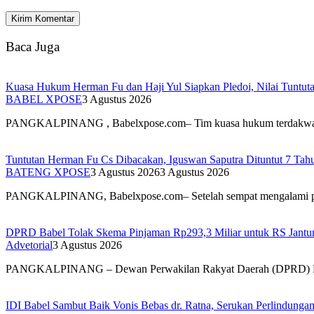
Simpan nama, email, dan situs web saya pada peramban ini untuk
Baca Juga
Kuasa Hukum Herman Fu dan Haji Yul Siapkan Pledoi, Nilai Tuntuta
BABEL XPOSE
3 Agustus 2026
PANGKALPINANG , Babelxpose.com– Tim kuasa hukum terdak
Tuntutan Herman Fu Cs Dibacakan, Iguswan Saputra Dituntut 7 Tah
BATENG XPOSE
3 Agustus 2026
3 Agustus 2026
PANGKALPINANG, Babelxpose.com– Setelah sempat mengalami 
DPRD Babel Tolak Skema Pinjaman Rp293,3 Miliar untuk RS Jantun
Advetorial
3 Agustus 2026
PANGKALPINANG – Dewan Perwakilan Rakyat Daerah (DPRD) 