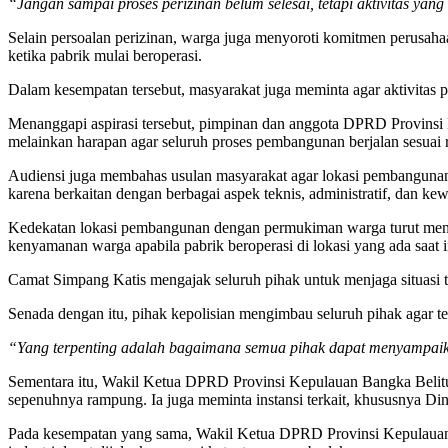
“Jangan sampai proses perizinan belum selesai, tetapi aktivitas yan
Selain persoalan perizinan, warga juga menyoroti komitmen perusahaa
ketika pabrik mulai beroperasi.
Dalam kesempatan tersebut, masyarakat juga meminta agar aktivitas 
Menanggapi aspirasi tersebut, pimpinan dan anggota DPRD Provins
melainkan harapan agar seluruh proses pembangunan berjalan sesuai
Audiensi juga membahas usulan masyarakat agar lokasi pembangunan 
karena berkaitan dengan berbagai aspek teknis, administratif, dan k
Kedekatan lokasi pembangunan dengan permukiman warga turut menj
kenyamanan warga apabila pabrik beroperasi di lokasi yang ada saat i
Camat Simpang Katis mengajak seluruh pihak untuk menjaga situasi t
Senada dengan itu, pihak kepolisian mengimbau seluruh pihak agar t
“Yang terpenting adalah bagaimana semua pihak dapat menyampai
Sementara itu, Wakil Ketua DPRD Provinsi Kepulauan Bangka Belitun
sepenuhnya rampung. Ia juga meminta instansi terkait, khususnya Di