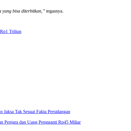
Bangka Belitung, Eddi Iskandar, menegaskan bahwa pemenuhan izin l
a yang bisa diterbitkan,”
tegasnya.
Rp1 Triliun
n Jaksa Tak Sesuai Fakta Persidangan
un Penjara dan Uang Pengganti Rp45 Miliar