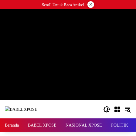
Langsung
×
Scroll Untuk Baca Artikel
ke
konten
Beranda
BABEL XPOSE
NASIONAL XPOSE
POLITIK