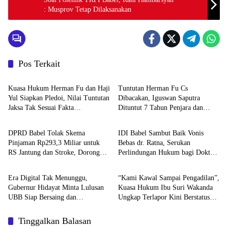
: Musprov Tetap Dilaksanakan
Pos Terkait
BABEL XPOSE
BATENG XPOSE
Kuasa Hukum Herman Fu dan Haji
Tuntutan Herman Fu Cs
Yul Siapkan Pledoi, Nilai Tuntutan
Dibacakan, Iguswan Saputra
Jaksa Tak Sesuai Fakta
Dituntut 7 Tahun Penjara dan
Advetorial
BABEL XPOSE
Persidangan
Uang Pengganti Rp45 Miliar
DPRD Babel Tolak Skema
IDI Babel Sambut Baik Vonis
Pinjaman Rp293,3 Miliar untuk
Bebas dr. Ratna, Serukan
RS Jantung dan Stroke, Dorong
Perlindungan Hukum bagi Dokter
Advetorial
Featured
Pemprov Kejar Royalti Timah
dan Tenaga Kesehatan
Era Digital Tak Menunggu,
“Kami Kawal Sampai Pengadilan”,
Gubernur Hidayat Minta Lulusan
Kuasa Hukum Ibu Suri Wakanda
UBB Siap Bersaing dan
Ungkap Terlapor Kini Berstatus
Berwirausaha
Tersangka
Tinggalkan Balasan