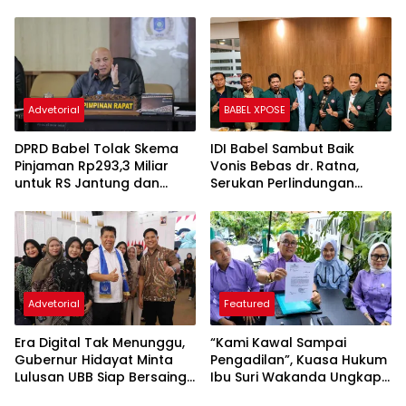
Sesuai Fakta Persidangan
Penjara dan Uang
Pengganti Rp45 Miliar
Advetorial
BABEL XPOSE
DPRD Babel Tolak Skema
IDI Babel Sambut Baik
Pinjaman Rp293,3 Miliar
Vonis Bebas dr. Ratna,
untuk RS Jantung dan
Serukan Perlindungan
Stroke, Dorong Pemprov
Hukum bagi Dokter dan
Kejar Royalti Timah
Tenaga Kesehatan
Advetorial
Featured
Era Digital Tak Menunggu,
“Kami Kawal Sampai
Gubernur Hidayat Minta
Pengadilan”, Kuasa Hukum
Lulusan UBB Siap Bersaing
Ibu Suri Wakanda Ungkap
dan Berwirausaha
Terlapor Kini Berstatus