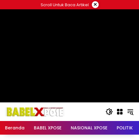
Langsung
×
Scroll Untuk Baca Artikel
ke
konten
Beranda
BABEL XPOSE
NASIONAL XPOSE
POLITIK