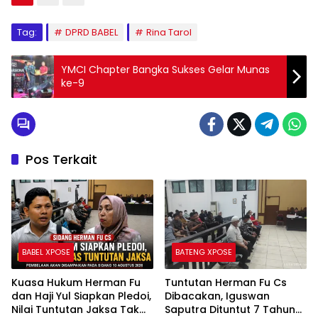
Tag:
DPRD BABEL
Rina Tarol
YMCI Chapter Bangka Sukses Gelar Munas
ke-9
Pos Terkait
BABEL XPOSE
BATENG XPOSE
Kuasa Hukum Herman Fu
Tuntutan Herman Fu Cs
dan Haji Yul Siapkan Pledoi,
Dibacakan, Iguswan
Nilai Tuntutan Jaksa Tak
Saputra Dituntut 7 Tahun