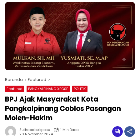
Beranda
Featured
Featured
PANGKALPINANG XPOSE
POLITIK
BPJ Ajak Masyarakat Kota
Pangkalpinang Coblos Pasangan
Molen-Hakim
Suthababelxpose
1 Min Baca
20 November 2024