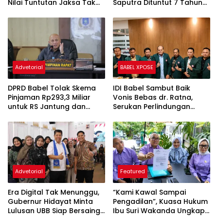
Nilai Tuntutan Jaksa Tak
Saputra Dituntut 7 Tahun
Sesuai Fakta Persidangan
Penjara dan Uang
Pengganti Rp45 Miliar
Advetorial
BABEL XPOSE
DPRD Babel Tolak Skema
IDI Babel Sambut Baik
Pinjaman Rp293,3 Miliar
Vonis Bebas dr. Ratna,
untuk RS Jantung dan
Serukan Perlindungan
Stroke, Dorong Pemprov
Hukum bagi Dokter dan
Kejar Royalti Timah
Tenaga Kesehatan
Advetorial
Featured
Era Digital Tak Menunggu,
“Kami Kawal Sampai
Gubernur Hidayat Minta
Pengadilan”, Kuasa Hukum
Lulusan UBB Siap Bersaing
Ibu Suri Wakanda Ungkap