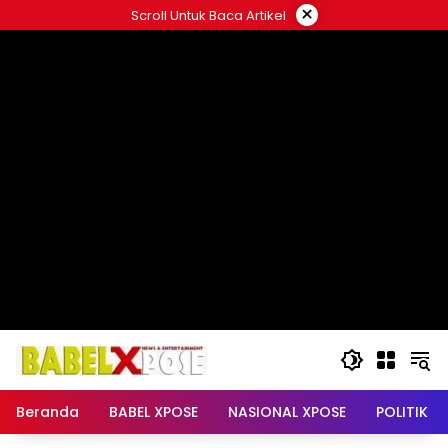
Langsung
×
Scroll Untuk Baca Artikel
ke
konten
Beranda
BABEL XPOSE
NASIONAL XPOSE
POLITIK