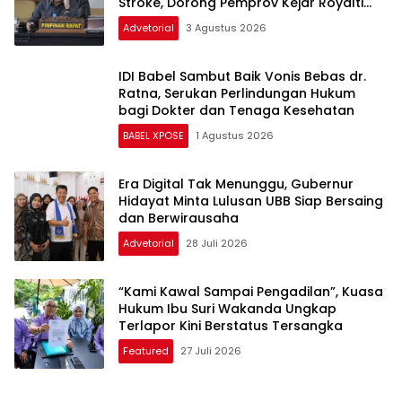
Stroke, Dorong Pemprov Kejar Royalti
Timah
Advetorial
3 Agustus 2026
IDI Babel Sambut Baik Vonis Bebas dr.
Ratna, Serukan Perlindungan Hukum
bagi Dokter dan Tenaga Kesehatan
BABEL XPOSE
1 Agustus 2026
Era Digital Tak Menunggu, Gubernur
Hidayat Minta Lulusan UBB Siap Bersaing
dan Berwirausaha
Advetorial
28 Juli 2026
“Kami Kawal Sampai Pengadilan”, Kuasa
Hukum Ibu Suri Wakanda Ungkap
Terlapor Kini Berstatus Tersangka
Featured
27 Juli 2026