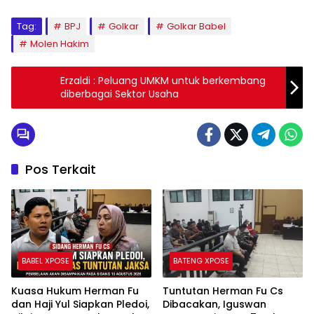
Tag:
BPJ
Golkar
Golkar Babel
Molen Hakim
Erzaldi : Peluang UMKM untuk berkembang
diberbagai Sektor Usaha
Pos Terkait
BABEL XPOSE
BATENG XPOSE
Kuasa Hukum Herman Fu
Tuntutan Herman Fu Cs
dan Haji Yul Siapkan Pledoi,
Dibacakan, Iguswan