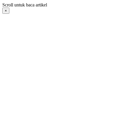
Langsung
Scroll untuk baca artikel
ke
×
konten