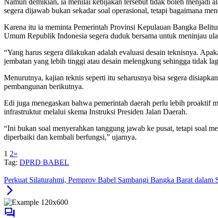
Namun demikian, ia menilai kebijakan tersebut tidak boleh menjadi a
segera dijawab bukan sekadar soal operasional, tetapi bagaimana men
Karena itu ia meminta Pemerintah Provinsi Kepulauan Bangka Belitu
Umum Republik Indonesia segera duduk bersama untuk meninjau ula
“Yang harus segera dilakukan adalah evaluasi desain teknisnya. Apak
jembatan yang lebih tinggi atau desain melengkung sehingga tidak l
Menurutnya, kajian teknis seperti itu seharusnya bisa segera disiapk
pembangunan berikutnya.
Edi juga menegaskan bahwa pemerintah daerah perlu lebih proaktif 
infrastruktur melalui skema Instruksi Presiden Jalan Daerah.
“Ini bukan soal menyerahkan tanggung jawab ke pusat, tetapi soal me
diperbaiki dan kembali berfungsi,” ujarnya.
1
2
»
Tag:
DPRD BABEL
Perkuat Silaturahmi, Pemprov Babel Sambangi Bangka Barat dalam