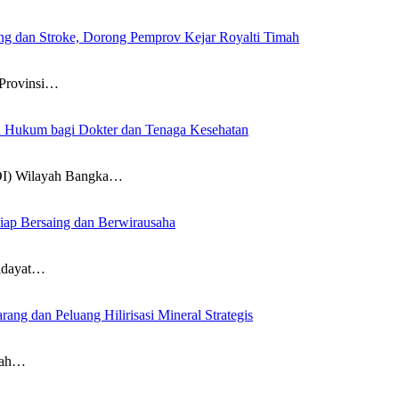
g dan Stroke, Dorong Pemprov Kejar Royalti Timah
Provinsi…
an Hukum bagi Dokter dan Tenaga Kesehatan
DI) Wilayah Bangka…
iap Bersaing dan Berwirausaha
idayat…
g dan Peluang Hilirisasi Mineral Strategis
nah…