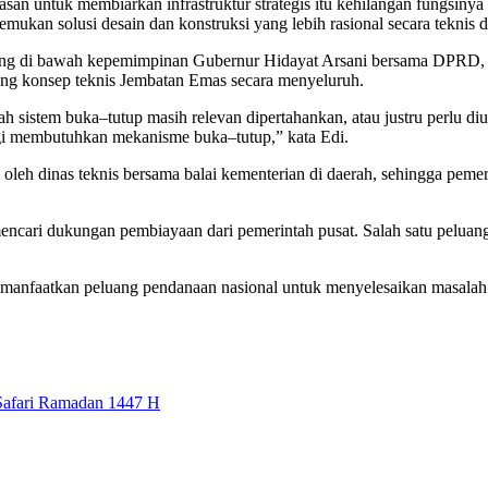
lasan untuk membiarkan infrastruktur strategis itu kehilangan fungsin
emukan solusi desain dan konstruksi yang lebih rasional secara teknis
ng di bawah kepemimpinan Gubernur Hidayat Arsani bersama DPRD, din
ng konsep teknis Jembatan Emas secara menyeluruh.
ah sistem buka–tutup masih relevan dipertahankan, atau justru perlu d
agi membutuhkan mekanisme buka–tutup,” kata Edi.
an oleh dinas teknis bersama balai kementerian di daerah, sehingga pem
mencari dukungan pembiayaan dari pemerintah pusat. Salah satu pelu
manfaatkan peluang pendanaan nasional untuk menyelesaikan masalah inf
 Safari Ramadan 1447 H