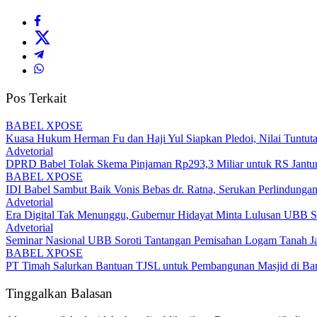
Pos Terkait
BABEL XPOSE
Kuasa Hukum Herman Fu dan Haji Yul Siapkan Pledoi, Nilai Tuntuta
Advetorial
DPRD Babel Tolak Skema Pinjaman Rp293,3 Miliar untuk RS Jantun
BABEL XPOSE
IDI Babel Sambut Baik Vonis Bebas dr. Ratna, Serukan Perlindung
Advetorial
Era Digital Tak Menunggu, Gubernur Hidayat Minta Lulusan UBB S
Advetorial
Seminar Nasional UBB Soroti Tantangan Pemisahan Logam Tanah Jaran
BABEL XPOSE
PT Timah Salurkan Bantuan TJSL untuk Pembangunan Masjid di Ba
Tinggalkan Balasan