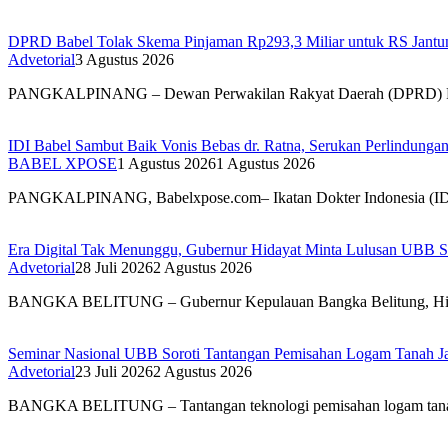
DPRD Babel Tolak Skema Pinjaman Rp293,3 Miliar untuk RS Jantun
Advetorial
3 Agustus 2026
PANGKALPINANG – Dewan Perwakilan Rakyat Daerah (DPRD) 
IDI Babel Sambut Baik Vonis Bebas dr. Ratna, Serukan Perlindung
BABEL XPOSE
1 Agustus 2026
1 Agustus 2026
PANGKALPINANG, Babelxpose.com– Ikatan Dokter Indonesia (I
Era Digital Tak Menunggu, Gubernur Hidayat Minta Lulusan UBB S
Advetorial
28 Juli 2026
2 Agustus 2026
BANGKA BELITUNG – Gubernur Kepulauan Bangka Belitung, H
Seminar Nasional UBB Soroti Tantangan Pemisahan Logam Tanah Jaran
Advetorial
23 Juli 2026
2 Agustus 2026
BANGKA BELITUNG – Tantangan teknologi pemisahan logam ta