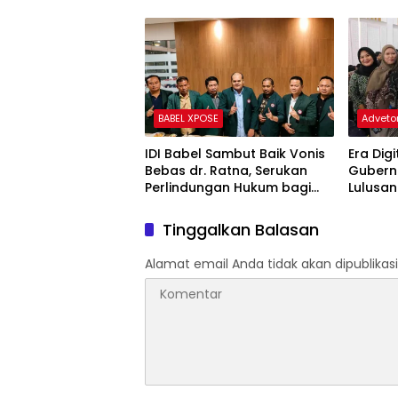
BABEL XPOSE
Advetor
IDI Babel Sambut Baik Vonis
Era Dig
Bebas dr. Ratna, Serukan
Gubern
Perlindungan Hukum bagi
Lulusan
Dokter dan Tenaga
dan Be
Kesehatan
Tinggalkan Balasan
Alamat email Anda tidak akan dipublikasi