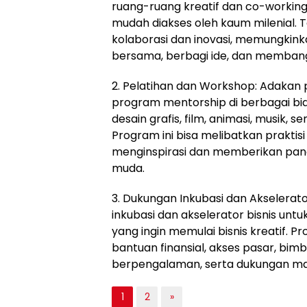
mudah diakses oleh kaum milenial. 
kolaborasi dan inovasi, memungkin
bersama, berbagi ide, dan memban
2. Pelatihan dan Workshop: Adakan p
program mentorship di berbagai bid
desain grafis, film, animasi, musik, se
Program ini bisa melibatkan praktis
menginspirasi dan memberikan pand
muda.
3. Dukungan Inkubasi dan Akselerato
inkubasi dan akselerator bisnis un
yang ingin memulai bisnis kreatif. 
bantuan finansial, akses pasar, bim
berpengalaman, serta dukungan man
1
2
»