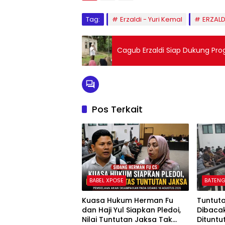
Tag:
Erzaldi - Yuri Kemal
ERZAL
Cagub Erzaldi Siap Dukung Pro
Pos Terkait
BABEL XPOSE
BATENG
Kuasa Hukum Herman Fu
Tuntut
dan Haji Yul Siapkan Pledoi,
Dibaca
Nilai Tuntutan Jaksa Tak
Dituntu
Sesuai Fakta Persidangan
Uang Pe