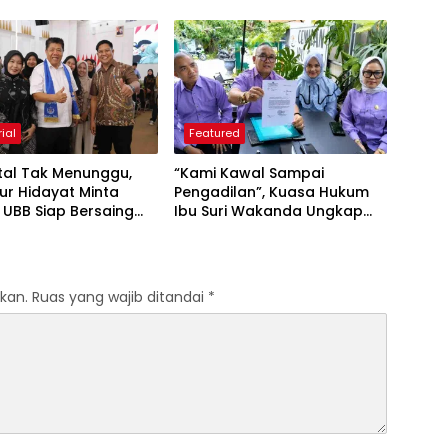
Kejar Royalti Timah
ial
Featured
ital Tak Menunggu,
“Kami Kawal Sampai
ur Hidayat Minta
Pengadilan”, Kuasa Hukum
 UBB Siap Bersaing
Ibu Suri Wakanda Ungkap
rwirausaha
Terlapor Kini Berstatus
Tersangka
kan.
Ruas yang wajib ditandai
*