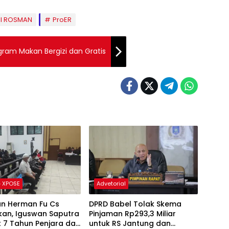
DI ROSMAN
ProER
gram Makan Bergizi dan Gratis
 XPOSE
Advetorial
an Herman Fu Cs
DPRD Babel Tolak Skema
kan, Iguswan Saputra
Pinjaman Rp293,3 Miliar
t 7 Tahun Penjara dan
untuk RS Jantung dan
ngganti Rp45 Miliar
Stroke, Dorong Pemprov