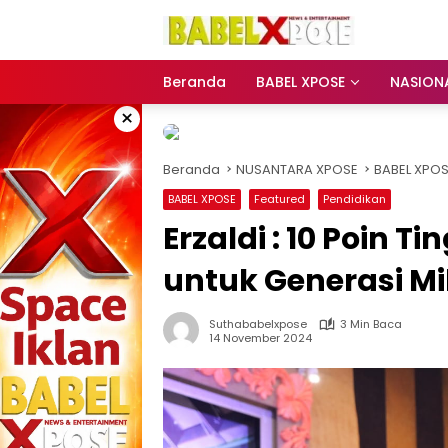
Langsung
ke
konten
Beranda
BABEL XPOSE
NASION
×
Beranda
NUSANTARA XPOSE
BABEL XPO
BABEL XPOSE
Featured
Pendidikan
Erzaldi : 10 Poin 
untuk Generasi Mi
Suthababelxpose
3 Min Baca
14 November 2024