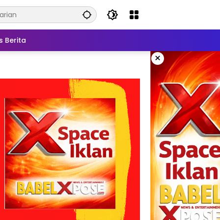
s Berita
×