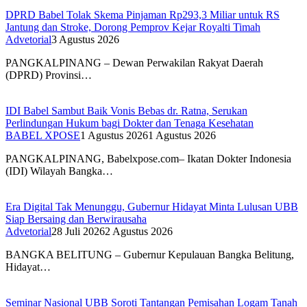
DPRD Babel Tolak Skema Pinjaman Rp293,3 Miliar untuk RS
Jantung dan Stroke, Dorong Pemprov Kejar Royalti Timah
Advetorial
3 Agustus 2026
PANGKALPINANG – Dewan Perwakilan Rakyat Daerah
(DPRD) Provinsi…
IDI Babel Sambut Baik Vonis Bebas dr. Ratna, Serukan
Perlindungan Hukum bagi Dokter dan Tenaga Kesehatan
BABEL XPOSE
1 Agustus 2026
1 Agustus 2026
PANGKALPINANG, Babelxpose.com– Ikatan Dokter Indonesia
(IDI) Wilayah Bangka…
Era Digital Tak Menunggu, Gubernur Hidayat Minta Lulusan UBB
Siap Bersaing dan Berwirausaha
Advetorial
28 Juli 2026
2 Agustus 2026
BANGKA BELITUNG – Gubernur Kepulauan Bangka Belitung,
Hidayat…
Seminar Nasional UBB Soroti Tantangan Pemisahan Logam Tanah