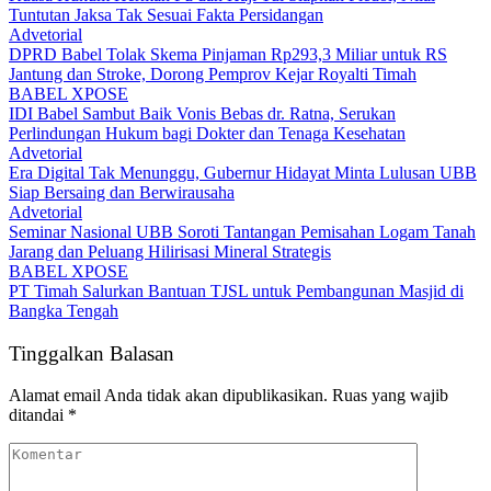
Tuntutan Jaksa Tak Sesuai Fakta Persidangan
Advetorial
DPRD Babel Tolak Skema Pinjaman Rp293,3 Miliar untuk RS
Jantung dan Stroke, Dorong Pemprov Kejar Royalti Timah
BABEL XPOSE
IDI Babel Sambut Baik Vonis Bebas dr. Ratna, Serukan
Perlindungan Hukum bagi Dokter dan Tenaga Kesehatan
Advetorial
Era Digital Tak Menunggu, Gubernur Hidayat Minta Lulusan UBB
Siap Bersaing dan Berwirausaha
Advetorial
Seminar Nasional UBB Soroti Tantangan Pemisahan Logam Tanah
Jarang dan Peluang Hilirisasi Mineral Strategis
BABEL XPOSE
PT Timah Salurkan Bantuan TJSL untuk Pembangunan Masjid di
Bangka Tengah
Tinggalkan Balasan
Alamat email Anda tidak akan dipublikasikan.
Ruas yang wajib
ditandai
*