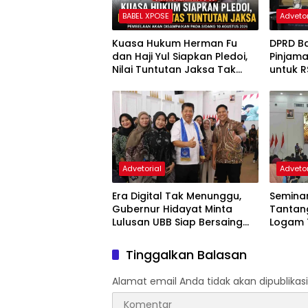
BABEL XPOSE
Advetor
Kuasa Hukum Herman Fu
DPRD B
dan Haji Yul Siapkan Pledoi,
Pinjama
Nilai Tuntutan Jaksa Tak
untuk 
Sesuai Fakta Persidangan
Stroke
Kejar R
Advetorial
Advetor
Era Digital Tak Menunggu,
Seminar
Gubernur Hidayat Minta
Tantan
Lulusan UBB Siap Bersaing
Logam 
dan Berwirausaha
Peluang 
Strateg
Tinggalkan Balasan
Alamat email Anda tidak akan dipublikasi