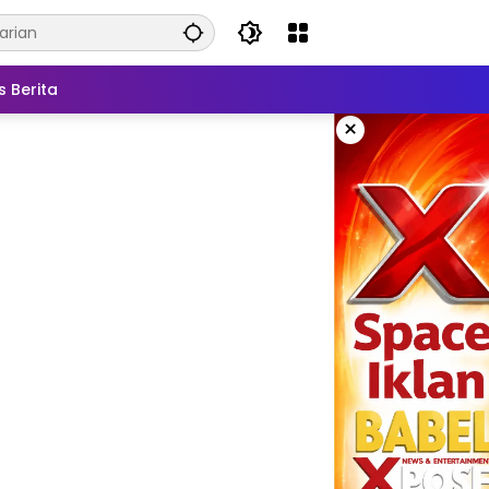
s Berita
×