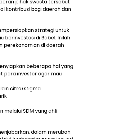
i peran pihak swasta tersebut
al kontribusi bagi daerah dan
mempersiapkan strategi untuk
 berinvestasi di Babel. Inilah
an perekonomian di daerah
ah menyiapkan beberapa hal yang
t para investor agar mau
ain citra/stigma.
rik
 melalui SDM yang ahli
 menjabarkan, dalam merubah