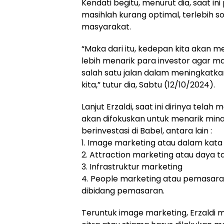
Kendati begitu, menurut dia, saat in
masihlah kurang optimal, terlebih so
masyarakat.
“Maka dari itu, kedepan kita akan 
lebih menarik para investor agar mau
salah satu jalan dalam meningkatk
kita,” tutur dia, Sabtu (12/10/2024).
Lanjut Erzaldi, saat ini dirinya tel
akan difokuskan untuk menarik mina
berinvestasi di Babel, antara lain :
1. Image marketing atau dalam kata l
2. Attraction marketing atau daya ta
3. Infrastruktur marketing
4. People marketing atau pemasaran
dibidang pemasaran.
Teruntuk image marketing, Erzaldi