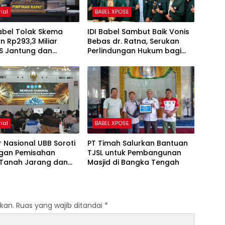
ial
BABEL XPOSE
abel Tolak Skema
IDI Babel Sambut Baik Vonis
n Rp293,3 Miliar
Bebas dr. Ratna, Serukan
RS Jantung dan
Perlindungan Hukum bagi
, Dorong Pemprov
Dokter dan Tenaga
oyalti Timah
Kesehatan
ial
BABEL XPOSE
 Nasional UBB Soroti
PT Timah Salurkan Bantuan
gan Pemisahan
TJSL untuk Pembangunan
Tanah Jarang dan
Masjid di Bangka Tengah
Hilirisasi Mineral
is
kan.
Ruas yang wajib ditandai
*