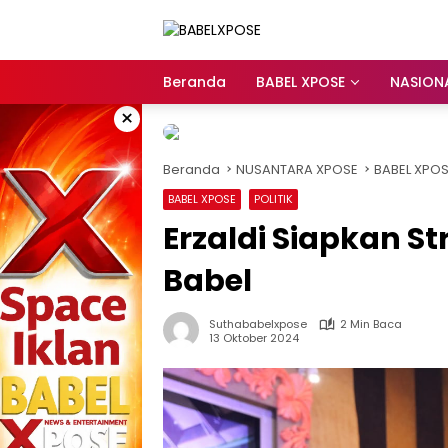
Langsung
ke
konten
Beranda
BABEL XPOSE
NASION
×
Beranda
NUSANTARA XPOSE
BABEL XPO
BABEL XPOSE
POLITIK
Erzaldi Siapkan St
Babel
Suthababelxpose
2 Min Baca
13 Oktober 2024