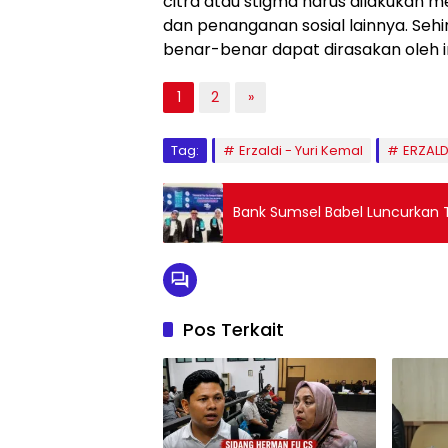
citra atau stigma harus dilakukan m
dan penanganan sosial lainnya. Sehi
benar-benar dapat dirasakan oleh i
1
2
»
Tag:
Erzaldi - Yuri Kemal
ERZAL
Bank Sumsel Babel Luncurkan 
Pos Terkait