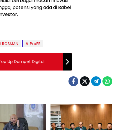
elalui berbagai macam inovasi
ngga, potensi yang ada di Babel
nvestor.
DI ROSMAN
ProER
Top Up Dompet Digital