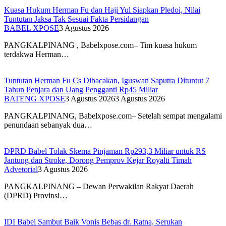
Kuasa Hukum Herman Fu dan Haji Yul Siapkan Pledoi, Nilai
Tuntutan Jaksa Tak Sesuai Fakta Persidangan
BABEL XPOSE
3 Agustus 2026
PANGKALPINANG , Babelxpose.com– Tim kuasa hukum
terdakwa Herman…
Tuntutan Herman Fu Cs Dibacakan, Iguswan Saputra Dituntut 7
Tahun Penjara dan Uang Pengganti Rp45 Miliar
BATENG XPOSE
3 Agustus 2026
3 Agustus 2026
PANGKALPINANG, Babelxpose.com– Setelah sempat mengalami
penundaan sebanyak dua…
DPRD Babel Tolak Skema Pinjaman Rp293,3 Miliar untuk RS
Jantung dan Stroke, Dorong Pemprov Kejar Royalti Timah
Advetorial
3 Agustus 2026
PANGKALPINANG – Dewan Perwakilan Rakyat Daerah
(DPRD) Provinsi…
IDI Babel Sambut Baik Vonis Bebas dr. Ratna, Serukan