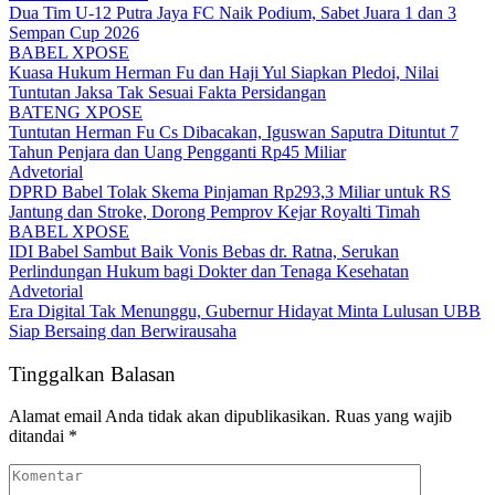
Dua Tim U-12 Putra Jaya FC Naik Podium, Sabet Juara 1 dan 3
Sempan Cup 2026
BABEL XPOSE
Kuasa Hukum Herman Fu dan Haji Yul Siapkan Pledoi, Nilai
Tuntutan Jaksa Tak Sesuai Fakta Persidangan
BATENG XPOSE
Tuntutan Herman Fu Cs Dibacakan, Iguswan Saputra Dituntut 7
Tahun Penjara dan Uang Pengganti Rp45 Miliar
Advetorial
DPRD Babel Tolak Skema Pinjaman Rp293,3 Miliar untuk RS
Jantung dan Stroke, Dorong Pemprov Kejar Royalti Timah
BABEL XPOSE
IDI Babel Sambut Baik Vonis Bebas dr. Ratna, Serukan
Perlindungan Hukum bagi Dokter dan Tenaga Kesehatan
Advetorial
Era Digital Tak Menunggu, Gubernur Hidayat Minta Lulusan UBB
Siap Bersaing dan Berwirausaha
Tinggalkan Balasan
Alamat email Anda tidak akan dipublikasikan.
Ruas yang wajib
ditandai
*