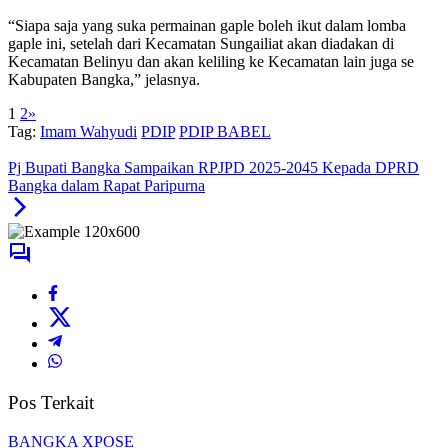
“Siapa saja yang suka permainan gaple boleh ikut dalam lomba
gaple ini, setelah dari Kecamatan Sungailiat akan diadakan di
Kecamatan Belinyu dan akan keliling ke Kecamatan lain juga se
Kabupaten Bangka,” jelasnya.
1
2
»
Tag:
Imam Wahyudi
PDIP
PDIP BABEL
Pj Bupati Bangka Sampaikan RPJPD 2025-2045 Kepada DPRD
Bangka dalam Rapat Paripurna
Pos Terkait
BANGKA XPOSE