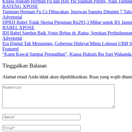
BATENG XPOSE
Tuntutan Herman Fu Cs Dibacakan, Iguswan Saputra Dituntut 7 Tah
Advetorial
DPRD Babel Tolak Skema Pinjaman Rp293,3 Miliar untuk RS Jantun
BABEL XPOSE
IDI Babel Sambut Baik Vonis Bebas dr. Ratna, Serukan Perlindung
Advetorial
Era Digital Tak Menunggu, Gubernur Hidayat Minta Lulusan UBB S
Featured
“Kami Kawal Sampai Pengadilan”, Kuasa Hukum Ibu Suri Wakanda U
Tinggalkan Balasan
Alamat email Anda tidak akan dipublikasikan.
Ruas yang wajib ditan