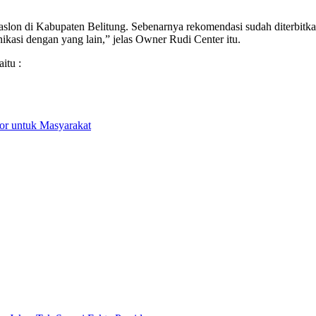
n di Kabupaten Belitung. Sebenarnya rekomendasi sudah diterbitkan
kasi dengan yang lain,” jelas Owner Rudi Center itu.
itu :
r untuk Masyarakat
n Jaksa Tak Sesuai Fakta Persidangan