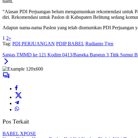
“Alasan PDI Perjuangan belum mengumumkan rekomendasi untuk Paslo
diri. Rekomendasi untuk Paslon di Kabupaten Belitung sedang komuni
Adapun nama-nama Paslon yang telah diumumkan PDI Perjuangan ya
1
2
»
Tag:
PDI PERJUANGAN
PDIP BABEL
Rudianto Tjen
Satgas TMMD ke 121 Kodim 0413/Bangka Bangun 3 Titik Sumur Bo
Pos Terkait
BABEL XPOSE
Kuasa Hukum Herman Fu dan Haji Yul Siapkan Pledoi, Nilai Tuntuta