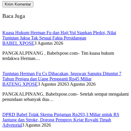
Baca Juga
Kuasa Hukum Herman Fu dan Haji Yul Siapkan Pledoi, Nilai
Tuntutan Jaksa Tak Sesuai Fakta Persidangan
BABEL XPOSE
3 Agustus 2026
PANGKALPINANG , Babelxpose.com– Tim kuasa hukum
terdakwa Herman…
Tuntutan Herman Fu Cs Dibacakan, Iguswan Saputra Dituntut 7
Tahun Penjara dan Uang Pengganti Rp45 Miliar
BATENG XPOSE
3 Agustus 2026
3 Agustus 2026
PANGKALPINANG, Babelxpose.com– Setelah sempat mengalami
penundaan sebanyak dua…
DPRD Babel Tolak Skema Pinjaman Rp293,3 Miliar untuk RS
Jantung dan Stroke, Dorong Pemprov Kejar Royalti Timah
Advetorial
3 Agustus 2026