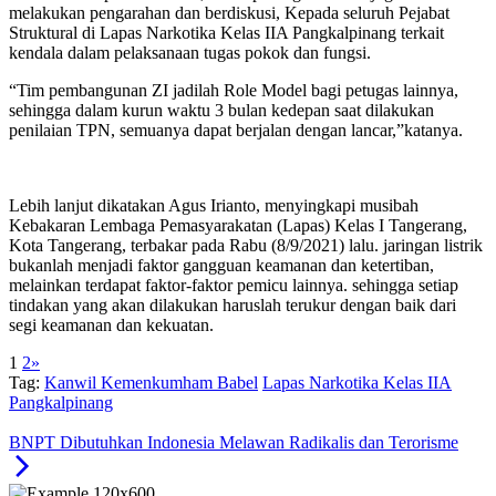
melakukan pengarahan dan berdiskusi, Kepada seluruh Pejabat
Struktural di Lapas Narkotika Kelas IIA Pangkalpinang terkait
kendala dalam pelaksanaan tugas pokok dan fungsi.
“Tim pembangunan ZI jadilah Role Model bagi petugas lainnya,
sehingga dalam kurun waktu 3 bulan kedepan saat dilakukan
penilaian TPN, semuanya dapat berjalan dengan lancar,”katanya.
Lebih lanjut dikatakan Agus Irianto, menyingkapi musibah
Kebakaran Lembaga Pemasyarakatan (Lapas) Kelas I Tangerang,
Kota Tangerang, terbakar pada Rabu (8/9/2021) lalu. jaringan listrik
bukanlah menjadi faktor gangguan keamanan dan ketertiban,
melainkan terdapat faktor-faktor pemicu lainnya. sehingga setiap
tindakan yang akan dilakukan haruslah terukur dengan baik dari
segi keamanan dan kekuatan.
1
2
»
Tag:
Kanwil Kemenkumham Babel
Lapas Narkotika Kelas IIA
Pangkalpinang
BNPT Dibutuhkan Indonesia Melawan Radikalis dan Terorisme