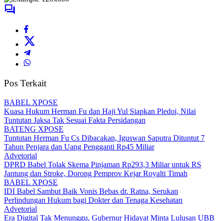
Pos Terkait
BABEL XPOSE
Kuasa Hukum Herman Fu dan Haji Yul Siapkan Pledoi, Nilai
Tuntutan Jaksa Tak Sesuai Fakta Persidangan
BATENG XPOSE
Tuntutan Herman Fu Cs Dibacakan, Iguswan Saputra Dituntut 7
Tahun Penjara dan Uang Pengganti Rp45 Miliar
Advetorial
DPRD Babel Tolak Skema Pinjaman Rp293,3 Miliar untuk RS
Jantung dan Stroke, Dorong Pemprov Kejar Royalti Timah
BABEL XPOSE
IDI Babel Sambut Baik Vonis Bebas dr. Ratna, Serukan
Perlindungan Hukum bagi Dokter dan Tenaga Kesehatan
Advetorial
Era Digital Tak Menunggu, Gubernur Hidayat Minta Lulusan UBB