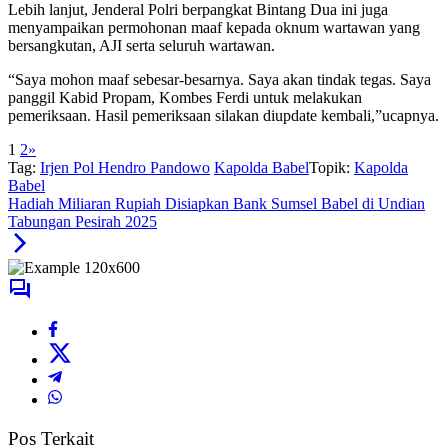
Lebih lanjut, Jenderal Polri berpangkat Bintang Dua ini juga
menyampaikan permohonan maaf kepada oknum wartawan yang
bersangkutan, AJI serta seluruh wartawan.
“Saya mohon maaf sebesar-besarnya. Saya akan tindak tegas. Saya
panggil Kabid Propam, Kombes Ferdi untuk melakukan
pemeriksaan. Hasil pemeriksaan silakan diupdate kembali,”ucapnya.
1
2
»
Tag:
Irjen Pol Hendro Pandowo
Kapolda Babel
Topik:
Kapolda
Babel
Hadiah Miliaran Rupiah Disiapkan Bank Sumsel Babel di Undian
Tabungan Pesirah 2025
Pos Terkait