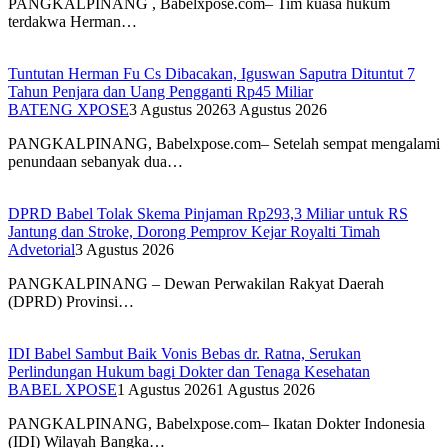
PANGKALPINANG , Babelxpose.com– Tim kuasa hukum
terdakwa Herman…
Tuntutan Herman Fu Cs Dibacakan, Iguswan Saputra Dituntut 7
Tahun Penjara dan Uang Pengganti Rp45 Miliar
BATENG XPOSE
3 Agustus 2026
3 Agustus 2026
PANGKALPINANG, Babelxpose.com– Setelah sempat mengalami
penundaan sebanyak dua…
DPRD Babel Tolak Skema Pinjaman Rp293,3 Miliar untuk RS
Jantung dan Stroke, Dorong Pemprov Kejar Royalti Timah
Advetorial
3 Agustus 2026
PANGKALPINANG – Dewan Perwakilan Rakyat Daerah
(DPRD) Provinsi…
IDI Babel Sambut Baik Vonis Bebas dr. Ratna, Serukan
Perlindungan Hukum bagi Dokter dan Tenaga Kesehatan
BABEL XPOSE
1 Agustus 2026
1 Agustus 2026
PANGKALPINANG, Babelxpose.com– Ikatan Dokter Indonesia
(IDI) Wilayah Bangka…