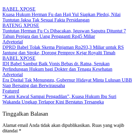
BABEL XPOSE
Kuasa Hukum Herman Fu dan Haji Yul Siapkan Pledoi, Nilai
Tuntutan Jaksa Tak Sesuai Fakta Persidangan
BATENG XPOSE
Tuntutan Herman Fu Cs Dibacakan, Iguswan Saputra Dituntut 7
Tahun Penjara dan Uang Pengganti Rp45 Miliar
Advetorial
DPRD Babel Tolak Skema Pinjaman Rp293,3 Miliar untuk RS
Jantung dan Stroke, Dorong Pemprov Kejar Royalti Timah
BABEL XPOSE
IDI Babel Sambut Baik Vonis Bebas dr. Ratna, Serukan
Perlindungan Hukum bagi Dokter dan Tenaga Kesehatan
Advetorial
Era Digital Tak Menunggu, Gubernur Hidayat Minta Lulusan UBB
Siap Bersaing dan Berwirausaha
Featured
“Kami Kawal Sampai Pengadilan”, Kuasa Hukum Ibu Suri
Wakanda Ungkap Terlapor Kini Berstatus Tersangka
Tinggalkan Balasan
Alamat email Anda tidak akan dipublikasikan.
Ruas yang wajib
ditandai
*