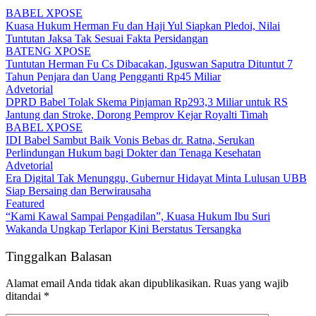
BABEL XPOSE
Kuasa Hukum Herman Fu dan Haji Yul Siapkan Pledoi, Nilai
Tuntutan Jaksa Tak Sesuai Fakta Persidangan
BATENG XPOSE
Tuntutan Herman Fu Cs Dibacakan, Iguswan Saputra Dituntut 7
Tahun Penjara dan Uang Pengganti Rp45 Miliar
Advetorial
DPRD Babel Tolak Skema Pinjaman Rp293,3 Miliar untuk RS
Jantung dan Stroke, Dorong Pemprov Kejar Royalti Timah
BABEL XPOSE
IDI Babel Sambut Baik Vonis Bebas dr. Ratna, Serukan
Perlindungan Hukum bagi Dokter dan Tenaga Kesehatan
Advetorial
Era Digital Tak Menunggu, Gubernur Hidayat Minta Lulusan UBB
Siap Bersaing dan Berwirausaha
Featured
“Kami Kawal Sampai Pengadilan”, Kuasa Hukum Ibu Suri
Wakanda Ungkap Terlapor Kini Berstatus Tersangka
Tinggalkan Balasan
Alamat email Anda tidak akan dipublikasikan.
Ruas yang wajib
ditandai
*