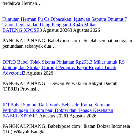
terdakwa Herman…
Tuntutan Herman Fu Cs Dibacakan, Iguswan Saputra Dituntut 7
Tahun Penjara dan Uang Pengganti Rp45 Miliar
BATENG XPOSE
3 Agustus 2026
3 Agustus 2026
PANGKALPINANG, Babelxpose.com– Setelah sempat mengalami
penundaan sebanyak dua…
DPRD Babel Tolak Skema Pinjaman Rp293,3 Miliar untuk RS
Jantung dan Stroke, Dorong Pemprov Kejar Royalti Timah
Advetorial
3 Agustus 2026
PANGKALPINANG – Dewan Perwakilan Rakyat Daerah
(DPRD) Provinsi…
IDI Babel Sambut Baik Vonis Bebas dr. Ratna, Serukan
Perlindungan Hukum bagi Dokter dan Tenaga Kesehatan
BABEL XPOSE
1 Agustus 2026
1 Agustus 2026
PANGKALPINANG, Babelxpose.com– Ikatan Dokter Indonesia
(IDI) Wilayah Bangka…