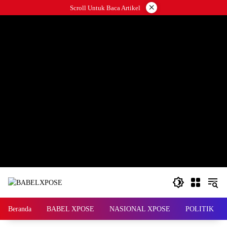
Langsung
×
Scroll Untuk Baca Artikel
ke
konten
Beranda
BABEL XPOSE
NASIONAL XPOSE
POLITIK