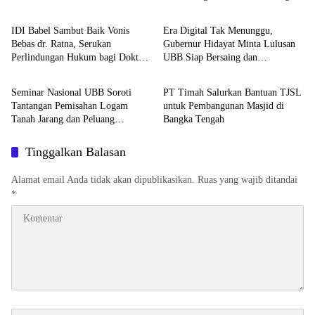
IDI Babel Sambut Baik Vonis
Era Digital Tak Menunggu,
Bebas dr. Ratna, Serukan
Gubernur Hidayat Minta Lulusan
Perlindungan Hukum bagi Dokter
UBB Siap Bersaing dan
Advetorial
BABEL XPOSE
dan Tenaga Kesehatan
Berwirausaha
Seminar Nasional UBB Soroti
PT Timah Salurkan Bantuan TJSL
Tantangan Pemisahan Logam
untuk Pembangunan Masjid di
Tanah Jarang dan Peluang
Bangka Tengah
Hilirisasi Mineral Strategis
Tinggalkan Balasan
Alamat email Anda tidak akan dipublikasikan.
Ruas yang wajib ditandai
*