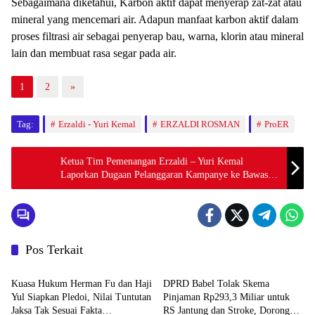
mineral yang mencemari air. Adapun manfaat karbon aktif dalam
proses filtrasi air sebagai penyerap bau, warna, klorin atau mineral
lain dan membuat rasa segar pada air.
1
2
»
Tag:
Erzaldi - Yuri Kemal
ERZALDI ROSMAN
ProER
Ketua Tim Pemenangan Erzaldi – Yuri Kemal
Laporkan Dugaan Pelanggaran Kampanye ke Bawaslu
Babel
Pos Terkait
BABEL XPOSE
Advetorial
Kuasa Hukum Herman Fu dan Haji
DPRD Babel Tolak Skema
Yul Siapkan Pledoi, Nilai Tuntutan
Pinjaman Rp293,3 Miliar untuk
Jaksa Tak Sesuai Fakta
RS Jantung dan Stroke, Dorong
BABEL XPOSE
Advetorial
Persidangan
Pemprov Kejar Royalti Timah