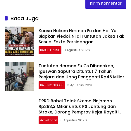
Kuasa Hukum Herman Fu dan Haji Yul
Siapkan Pledoi, Nilai Tuntutan Jaksa Tak
Sesuai Fakta Persidangan
BABEL XPOSE
3 Agustus 2026
Tuntutan Herman Fu Cs Dibacakan,
Iguswan Saputra Dituntut 7 Tahun
Penjara dan Uang Pengganti Rp45 Miliar
BATENG XPOSE
3 Agustus 2026
DPRD Babel Tolak Skema Pinjaman
Rp293,3 Miliar untuk RS Jantung dan
Stroke, Dorong Pemprov Kejar Royalti
Timah
Advetorial
3 Agustus 2026
IDI Babel Sambut Baik Vonis Bebas dr.
Ratna, Serukan Perlindungan Hukum
bagi Dokter dan Tenaga Kesehatan