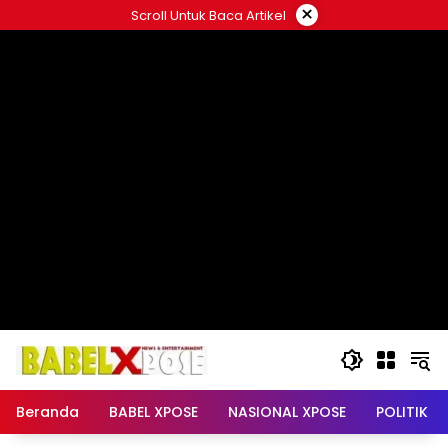
Langsung
×
Scroll Untuk Baca Artikel
ke
konten
Beranda
BABEL XPOSE
NASIONAL XPOSE
POLITIK