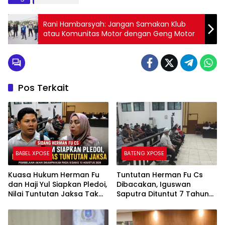
atau Komunitas Motor dengan Geng Motor
Pos Terkait
BABEL XPOSE
BATENG XPOSE
Kuasa Hukum Herman Fu
Tuntutan Herman Fu Cs
dan Haji Yul Siapkan Pledoi,
Dibacakan, Iguswan
Nilai Tuntutan Jaksa Tak
Saputra Dituntut 7 Tahun
Sesuai Fakta Persidangan
Penjara dan Uang
Pengganti Rp45 Miliar