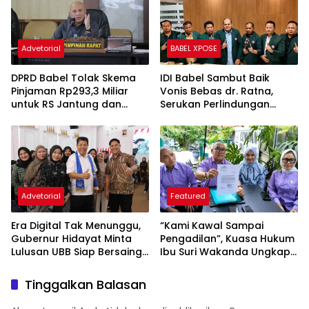
Advetorial
BABEL XPOSE
DPRD Babel Tolak Skema
IDI Babel Sambut Baik
Pinjaman Rp293,3 Miliar
Vonis Bebas dr. Ratna,
untuk RS Jantung dan
Serukan Perlindungan
Stroke, Dorong Pemprov
Hukum bagi Dokter dan
Kejar Royalti Timah
Tenaga Kesehatan
Advetorial
Featured
Era Digital Tak Menunggu,
“Kami Kawal Sampai
Gubernur Hidayat Minta
Pengadilan”, Kuasa Hukum
Lulusan UBB Siap Bersaing
Ibu Suri Wakanda Ungkap
dan Berwirausaha
Terlapor Kini Berstatus
Tersangka
Tinggalkan Balasan
Alamat email Anda tidak akan dipublikasikan.
Ruas yang
wajib ditandai
*